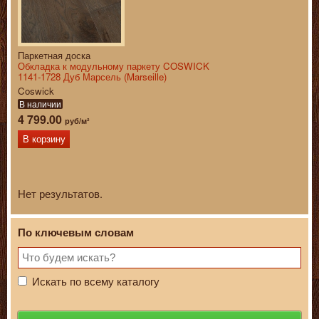
Паркетная доска
Обкладка к модульному паркету COSWICK
1141-1728 Дуб Марсель (Marseille)
Coswick
В наличии
4 799.00
руб/м²
В корзину
Нет результатов.
По ключевым словам
Искать по всему каталогу