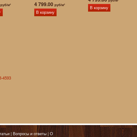
руб/м²
0
4 799.00
руб/м²
руб/м²
В корзину
у
В корзину
-4593
татьи
Вопросы и ответы
О