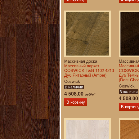
Массивная доска
Массивная
Массивный паркет
Массивный
COSWICK T&G 1102-4213
COSWICK 
Дуб Янтарный (Amber)
Дуб Темн
(Dark Choc
Coswick
Coswick
В наличии
В наличии
4 508.00
руб/м²
4 508.0
В корзину
В корзин