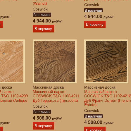
(Walnut)
Coswick
Coswick
В наличии
В наличии
0
4 944.00
руб/м²
руб/м²
4 944.00
руб/м²
у
В корзину
В корзину
 доска
Массивная доска
Массивная доска
 паркет
Массивный паркет
Массивный паркет
T&G 1102-4209
COSWICK T&G 1102-4211
COSWICK T&G 1102-4212
 Белый (Antique
Дуб Терракота (Terracotta
Дуб Фрэнч Эстейт (French
Estate)
Coswick
Coswick
В наличии
В наличии
4 508.00
руб/м²
0
4 508.00
руб/м²
руб/м²
В корзину
у
В корзину