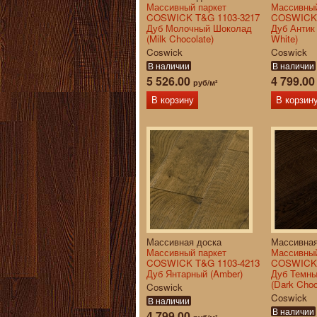
Массивный паркет
Массивный
COSWICK T&G 1103-3217
COSWICK 
Дуб Молочный Шоколад
Дуб Антик
(Milk Chocolate)
White)
Coswick
Coswick
В наличии
В наличии
5 526.00
4 799.0
руб/м²
В корзину
В корзин
Массивная доска
Массивная
Массивный паркет
Массивный
COSWICK T&G 1103-4213
COSWICK 
Дуб Янтарный (Amber)
Дуб Темн
(Dark Choc
Coswick
Coswick
В наличии
В наличии
4 799.00