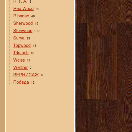
R. F. A.
3
Red Wood
30
Ribadao
46
Sherwood
19
Stenwood
217
Surya
13
Topwood
11
Triumph
10
Weiss
17
Weitzer
7
ВЕРНИСАЖ
6
Победа
12