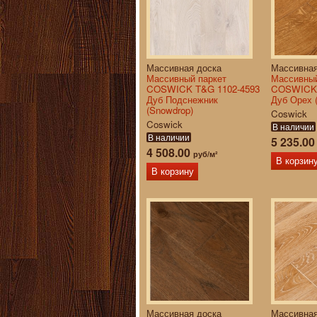
Массивная доска
Массивная
Массивный паркет
Массивный
COSWICK T&G 1102-4593
COSWICK 
Дуб Подснежник
Дуб Орех (
(Snowdrop)
Coswick
Coswick
В наличии
В наличии
5 235.0
4 508.00
руб/м²
В корзин
В корзину
Массивная доска
Массивная