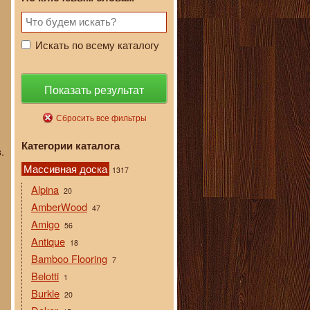
Искать по всему каталогу
Показать результат
Сбросить все фильтры
Категории каталога
.
Массивная доска
1317
Alpina
20
AmberWood
47
Amigo
56
Antique
18
Bamboo Flooring
7
Belotti
1
Burkle
20