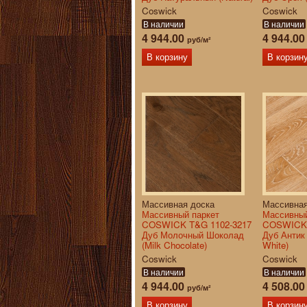
Coswick
Coswick
В наличии
В наличии
4 944.00
4 944.0
руб/м²
В корзину
В корзин
Массивная доска
Массивная
Массивный паркет
Массивный
COSWICK T&G 1102-3217
COSWICK 
Дуб Молочный Шоколад
Дуб Антик
(Milk Chocolate)
White)
Coswick
Coswick
В наличии
В наличии
4 944.00
4 508.0
руб/м²
В корзину
В корзин