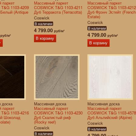
 паркет
Массивный паркет
Массивный паркет
T&G 1103-4209
COSWICK T&G 1103-4211
COSWICK T&G 1103-4212
 Белый (Antique
Дуб Терракота (Terracotta)
Дуб Фрэнч Эстейт (French
Estate)
Coswick
Coswick
В наличии
В наличии
4 799.00
руб/м²
0
4 799.00
руб/м²
руб/м²
В корзину
у
В корзину
 доска
Массивная доска
Массивная доска
 паркет
Массивный паркет
Массивный паркет
T&G 1103-4216
COSWICK T&G 1103-4230
COSWICK T&G 1103-4578
ый Шоколад
Дуб Скалистый риф
Дуб Альпийский (Alpine)
olate)
(Rocky reef)
Coswick
Coswick
В наличии
В наличии
4 799.00