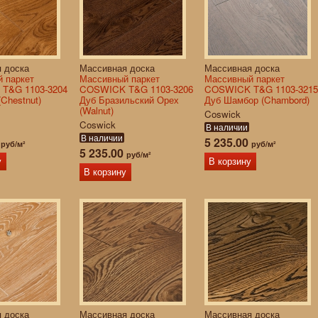
 доска
Массивная доска
Массивная доска
 паркет
Массивный паркет
Массивный паркет
T&G 1103-3204
COSWICK T&G 1103-3206
COSWICK T&G 1103-3215
Chestnut)
Дуб Бразильский Орех
Дуб Шамбор (Chambord)
(Walnut)
Coswick
Coswick
В наличии
В наличии
0
5 235.00
руб/м²
руб/м²
5 235.00
руб/м²
у
В корзину
В корзину
 доска
Массивная доска
Массивная доска