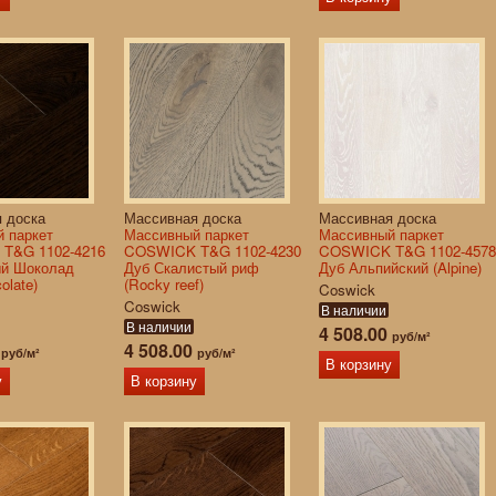
 доска
Массивная доска
Массивная доска
 паркет
Массивный паркет
Массивный паркет
T&G 1102-4216
COSWICK T&G 1102-4230
COSWICK T&G 1102-4578
ый Шоколад
Дуб Скалистый риф
Дуб Альпийский (Alpine)
olate)
(Rocky reef)
Coswick
Coswick
В наличии
В наличии
4 508.00
руб/м²
0
4 508.00
руб/м²
руб/м²
В корзину
у
В корзину