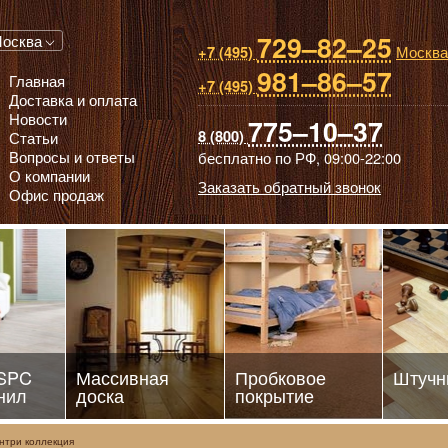
729–82–25
 паркет, Массивная доска, Ламинированный паркет
осква
Москва
+7 (495)
981–86–57
Главная
+7 (495)
Доставка и оплата
Новости
775–10–37
8 (800)
Статьи
Вопросы и ответы
бесплатно по РФ,
09:00-22:00
О компании
Заказать обратный звонок
Офис продаж
 SPC
Массивная
Пробковое
Штучн
нил
доска
покрытие
нтри коллекция