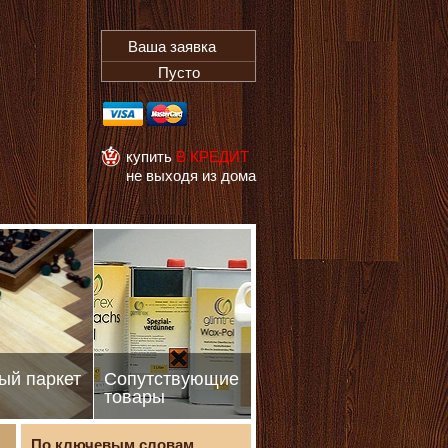
Ваша заявка
Пусто
купить
В КРЕДИТ
не выходя из дома
ый паркет
Сопутствующие
товары
По ключевым словам