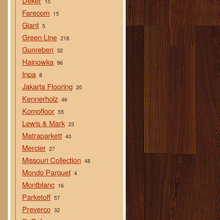
Deker
15
Farecom
15
Giant
5
Green Line
218
Gunreben
32
Hajnowka
96
Inpa
8
Jakarta Flooring
20
Kennerholz
46
Komofloor
55
Lewis & Mark
23
Matraparkett
40
Mercier
27
Missouri Collection
48
Mondo Parquet
4
Montblanc
16
Parketoff
57
Preverco
32