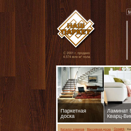
Паркет, Штучный
М
С 2001 г. продано
4.574 млн м² пола
Паркетная
Ламинат
доска
Кварц-Ви
Каталог товаров
Массивная доска
Coswick
Ка