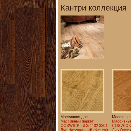
Кантри коллекция
Массивная доска
Массивная
Массивный паркет
Массивный
COSWICK T&G 1102-3201
COSWICK 
Дуб Натуральный (Natural)
Дуб Орех (