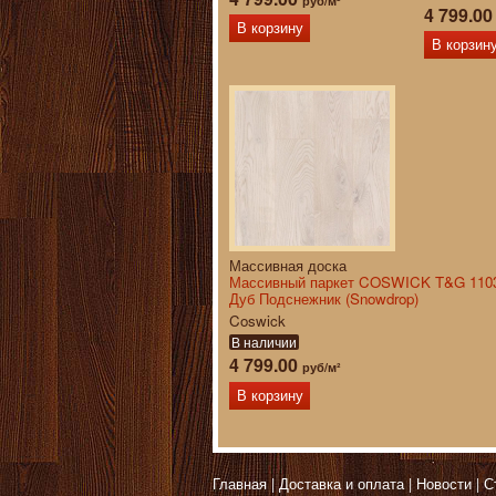
руб/м²
4 799.0
В корзину
В корзин
Массивная доска
Массивный паркет COSWICK T&G 1103
Дуб Подснежник (Snowdrop)
Coswick
В наличии
4 799.00
руб/м²
В корзину
Главная
Доставка и оплата
Новости
С