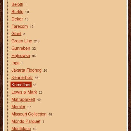
Belotti
1
Burkle
20
Deker
15
Farecom
15
Giant
5
Green Line
218
Gunreben
32
Hajnowka
96
Inpa
8
Jakarta Flooring
20
Kennerholz
46
Komofloor
55
Lewis & Mark
23
Matraparkett
40
Mercier
27
Missouri Collection
48
Mondo Parquet
4
Montblanc
16