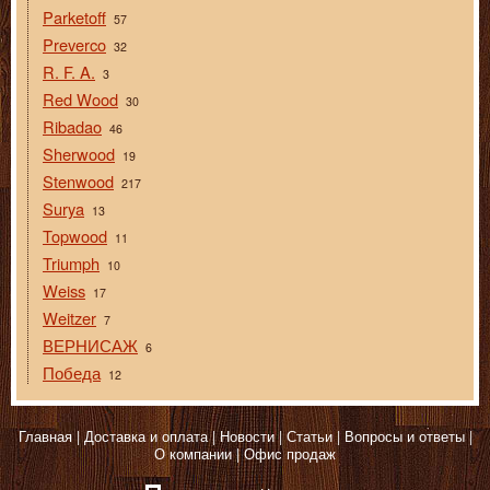
Parketoff
57
Preverco
32
R. F. A.
3
Red Wood
30
Ribadao
46
Sherwood
19
Stenwood
217
Surya
13
Topwood
11
Triumph
10
Weiss
17
Weitzer
7
ВЕРНИСАЖ
6
Победа
12
Главная
Доставка и оплата
Новости
Статьи
Вопросы и ответы
О компании
Офис продаж