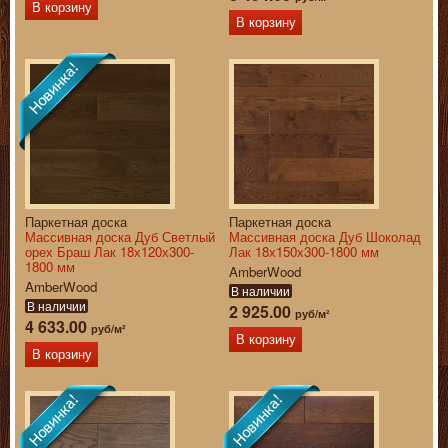
В корзину
В корзину
Паркетная доска
Паркетная доска
Массивная доска Дуб Светлый
Массивная доска Дуб Шоколад
орех Браш Лак 18х120х300-
Лак 18х150х300-1800 мм
1800 мм
AmberWood
AmberWood
В наличии
В наличии
2 925.00
руб/м²
4 633.00
руб/м²
В корзину
В корзину