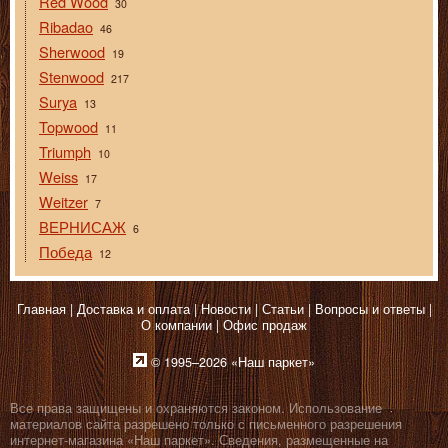
Red Wood
30
Ribadao
46
Sherwood
19
Stenwood
217
Surya
13
Topwood
11
Triumph
10
Weiss
17
Weitzer
7
ВЕРНИСАЖ
6
Победа
12
Главная
Доставка и оплата
Новости
Статьи
Вопросы и ответы
О компании
Офис продаж
© 1995–2026 «Наш паркет»
Все права защищены и охраняются законом. Использование
материалов сайта разрешено только с письменного разрешения
интернет-магазина «Наш паркет». Сведения, размещенные на