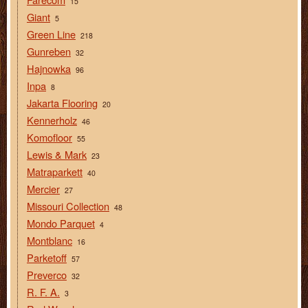
15
Giant
5
Green Line
218
Gunreben
32
Hajnowka
96
Inpa
8
Jakarta Flooring
20
Kennerholz
46
Komofloor
55
Lewis & Mark
23
Matraparkett
40
Mercier
27
Missouri Collection
48
Mondo Parquet
4
Montblanc
16
Parketoff
57
Preverco
32
R. F. A.
3