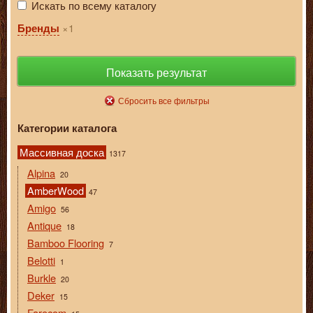
Искать по всему каталогу
1
Бренды
Показать результат
Сбросить все фильтры
Категории каталога
Массивная доска
1317
Alpina
20
AmberWood
47
Amigo
56
Antique
18
Bamboo Flooring
7
Belotti
1
Burkle
20
Deker
15
Farecom