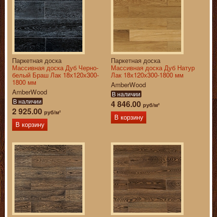
Паркетная доска
Паркетная доска
Массивная доска Дуб Черно-
Массивная доска Дуб Натур
белый Браш Лак 18х120х300-
Лак 18х120х300-1800 мм
1800 мм
AmberWood
AmberWood
В наличии
В наличии
4 846.00
руб/м²
2 925.00
руб/м²
В корзину
В корзину