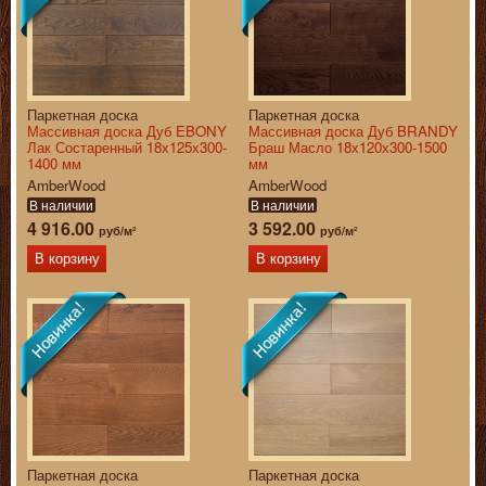
Паркетная доска
Паркетная доска
Массивная доска Дуб EBONY
Массивная доска Дуб BRANDY
Лак Состаренный 18х125х300-
Браш Масло 18х120х300-1500
1400 мм
мм
AmberWood
AmberWood
В наличии
В наличии
4 916.00
3 592.00
руб/м²
руб/м²
В корзину
В корзину
Паркетная доска
Паркетная доска