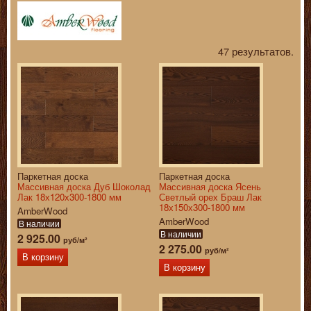
47 результатов.
Паркетная доска
Паркетная доска
Массивная доска Дуб Шоколад
Массивная доска Ясень
Лак 18х120х300-1800 мм
Светлый орех Браш Лак
18х150х300-1800 мм
AmberWood
AmberWood
В наличии
В наличии
2 925.00
руб/м²
2 275.00
руб/м²
В корзину
В корзину