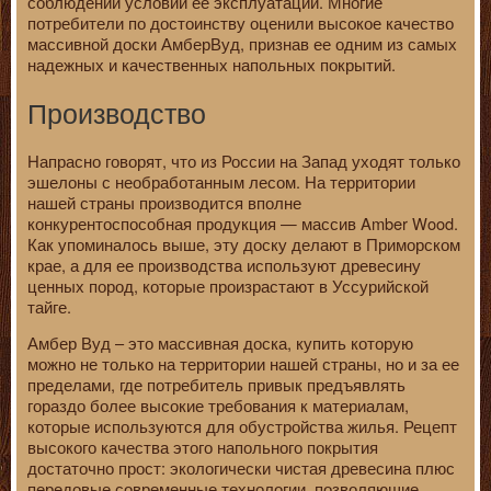
соблюдении условий ее эксплуатации. Многие
потребители по достоинству оценили высокое качество
массивной доски АмберВуд, признав ее одним из самых
надежных и качественных напольных покрытий.
Производство
Напрасно говорят, что из России на Запад уходят только
эшелоны с необработанным лесом. На территории
нашей страны производится вполне
конкурентоспособная продукция — массив Amber Wood.
Как упоминалось выше, эту доску делают в Приморском
крае, а для ее производства используют древесину
ценных пород, которые произрастают в Уссурийской
тайге.
Амбер Вуд – это массивная доска, купить которую
можно не только на территории нашей страны, но и за ее
пределами, где потребитель привык предъявлять
гораздо более высокие требования к материалам,
которые используются для обустройства жилья. Рецепт
высокого качества этого напольного покрытия
достаточно прост: экологически чистая древесина плюс
передовые современные технологии, позволяющие