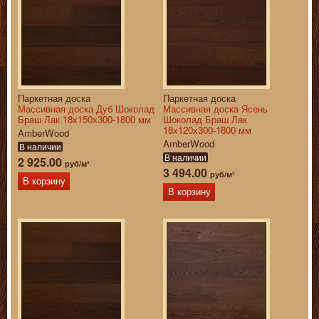
Паркетная доска
Паркетная доска
Массивная доска Дуб Шоколад
Массивная доска Ясень
Браш Лак 18х150х300-1800 мм
Шоколад Браш Лак
18х120х300-1800 мм
AmberWood
AmberWood
В наличии
В наличии
2 925.00
руб/м²
3 494.00
руб/м²
В корзину
В корзину