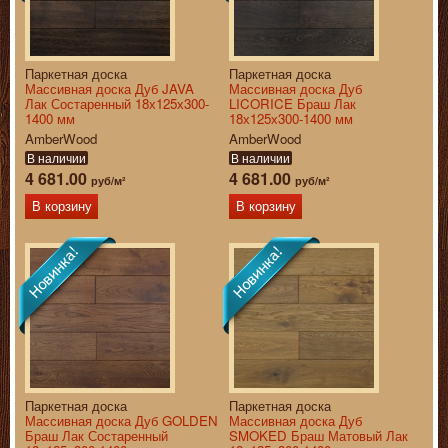
Паркетная доска
Паркетная доска
Массивная доска Дуб JAVA
Массивная доска Дуб
Лак Состаренный 18х125х300-
LICORICE Браш Лак
1400 мм
18х125х300-1400 мм
AmberWood
AmberWood
В наличии
В наличии
4 681.00
4 681.00
руб/м²
руб/м²
В корзину
В корзину
Паркетная доска
Паркетная доска
Массивная доска Дуб GOLDEN
Массивная доска Дуб
Браш Лак Состаренный
SMOKED Браш Матовый Лак