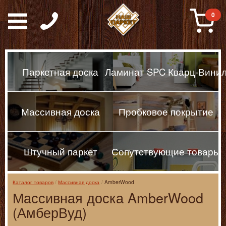
Паркет, Штучный парке
0
Паркетная доска
Ламинат SPC Кварц-Вини
Массивная доска
Пробковое покрытие
Штучный паркет
Сопутствующие товары
Каталог товаров
Массивная доска
AmberWood
Массивная доска AmberWood
(АмберВуд)