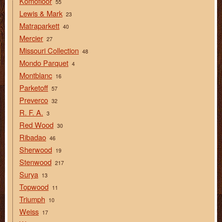
Komofloor
55
Lewis & Mark
23
Matraparkett
40
Mercier
27
Missouri Collection
48
Mondo Parquet
4
Montblanc
16
Parketoff
57
Preverco
32
R. F. A.
3
Red Wood
30
Ribadao
46
Sherwood
19
Stenwood
217
Surya
13
Topwood
11
Triumph
10
Weiss
17