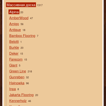
Массивная доска
1317
Alpina
20
AmberWood
47
Amigo
56
Antique
18
Bamboo Flooring
7
Belotti
1
Burkle
20
Deker
15
Farecom
15
Giant
5
Green Line
218
Gunreben
32
Hajnowka
96
Inpa
8
Jakarta Flooring
20
Kennerholz
46