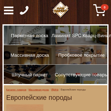
Паркет, Штучный парке
0
Паркетная доска
Ламинат SPC Кварц-Вини
Массивная доска
Пробковое покрытие
Штучный паркет
Сопутствующие товары
Каталог товаров
Массивная доска
Alpina
Европейские породы
Европейские породы