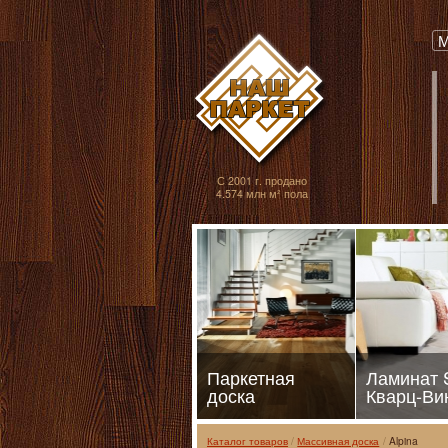
Паркет, Штучный
М
С 2001 г. продано
4.574 млн м² пола
Паркетная
Ламинат
доска
Кварц-Ви
Каталог товаров
Массивная доска
Alpina