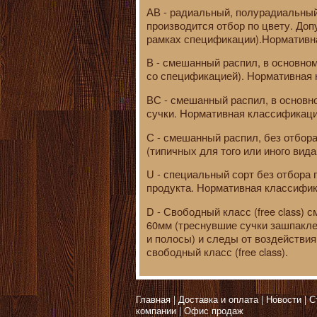
АВ - радиальный, полурадиальный
производится отбор по цвету. До
рамках спецификации).Нормативн
В - смешанный распил, в основном
со спецификацией). Нормативная
ВС - смешанный распил, в основно
сучки. Нормативная классификаци
С - смешанный распил, без отбор
(типичных для того или иного вид
U - специальный сорт без отбора
продукта. Нормативная классифик
D - Свободный класс (free class) 
60мм (треснувшие сучки зашпакле
и полосы) и следы от воздействи
свободный класс (free class).
Главная
Доставка и оплата
Новости
С
компании
Офис продаж