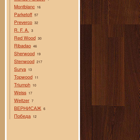
Montblanc
16
Parketoff
57
Preverco
32
R. F. A.
3
Red Wood
30
Ribadao
46
Sherwood
19
Stenwood
217
Surya
13
Topwood
11
Triumph
10
Weiss
17
Weitzer
7
ВЕРНИСАЖ
6
Победа
12