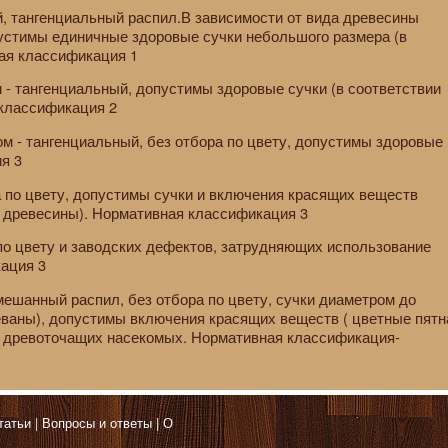
, тангенциальный распил.В зависимости от вида древесины
пустимы единичные здоровые сучки небольшого размера (в
ая классификация 1
 - тангенциальный, допустимы здоровые сучки (в соответствии
 классификация 2
м - тангенциальный, без отбора по цвету, допустимы здоровые
я 3
а по цвету, допустимы сучки и включения красящих веществ
а древесины). Нормативная классификация 3
 по цвету и заводских дефектов, затрудняющих использование
ация 3
смешанный распил, без отбора по цвету, сучки диаметром до
ваны), допустимы включения красящих веществ ( цветные пятн
я древоточащих насекомых. Нормативная классификация-
татьи
Вопросы и ответы
О