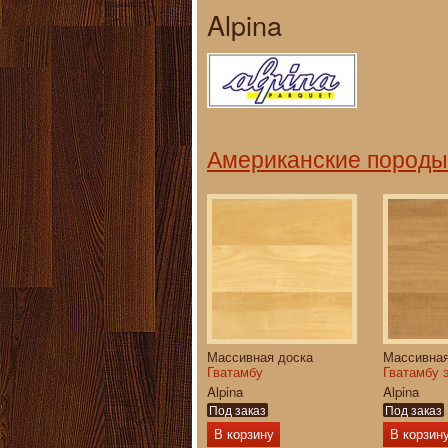
Alpina
Американские породы
Массивная доска
Массивная
Гватамбу
Гватамбу 
Alpina
Alpina
Под заказ
Под заказ
В корзину
В корзин