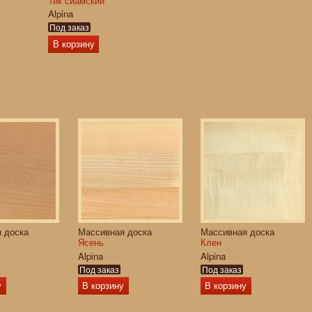
Тик сиамский
Alpina
Под заказ
В корзину
 доска
Массивная доска
Массивная доска
Ясень
Клен
Alpina
Alpina
Под заказ
Под заказ
у
В корзину
В корзину