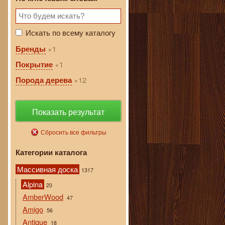
Искать по всему каталогу
1
Бренды
1
Покрытие
12
Порода дерева
Показать результат
Сбросить все фильтры
Категории каталога
Массивная доска
1317
Alpina
20
AmberWood
47
Amigo
56
Antique
18