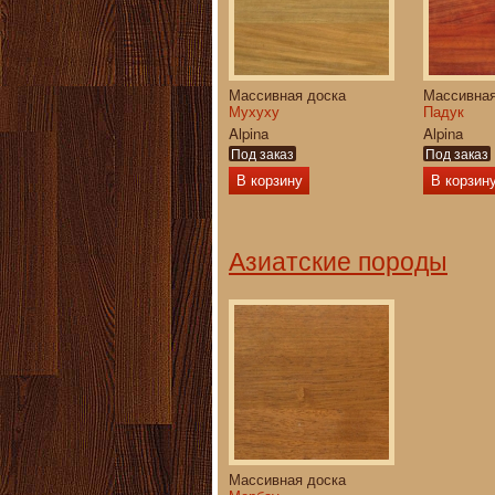
Массивная доска
Массивная
Мухуху
Падук
Alpina
Alpina
Под заказ
Под заказ
В корзину
В корзин
Азиатские породы
Массивная доска