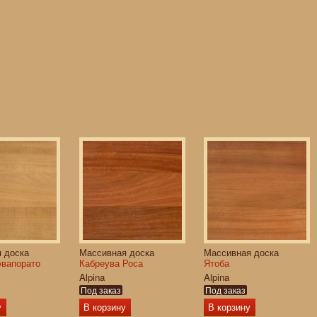
 доска
Массивная доска
Массивная доска
эвапорато
Кабреува Роса
Ятоба
Alpina
Alpina
Под заказ
Под заказ
у
В корзину
В корзину