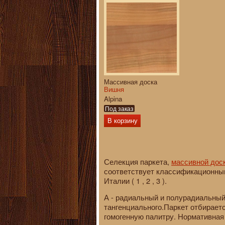
Массивная доска
Вишня
Alpina
Под заказ
В корзину
Селекция паркета,
массивной дос
соответствует классификационны
Италии ( 1 , 2 , 3 ).
А - радиальный и полурадиальны
тангенциального.Паркет отбираетс
гомогенную палитру. Нормативная