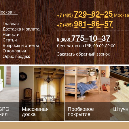
729–82–25
 паркет, Массивная доска, Ламинированный паркет
осква
Москва
+7 (495)
981–86–57
Главная
+7 (495)
Доставка и оплата
Новости
775–10–37
8 (800)
Статьи
Вопросы и ответы
бесплатно по РФ,
09:00-22:00
О компании
Заказать обратный звонок
Офис продаж
 SPC
Массивная
Пробковое
Штучн
нил
доска
покрытие