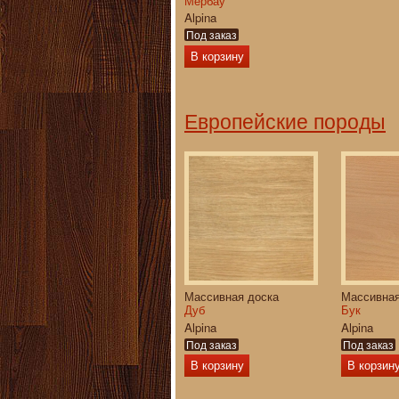
Мербау
Alpina
Под заказ
В корзину
Европейские породы
Массивная доска
Массивная
Дуб
Бук
Alpina
Alpina
Под заказ
Под заказ
В корзину
В корзин