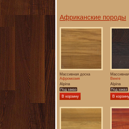
Африканские породы
Массивная доска
Массивная
Афромозия
Венге
Alpina
Alpina
Под заказ
Под заказ
В корзину
В корзин