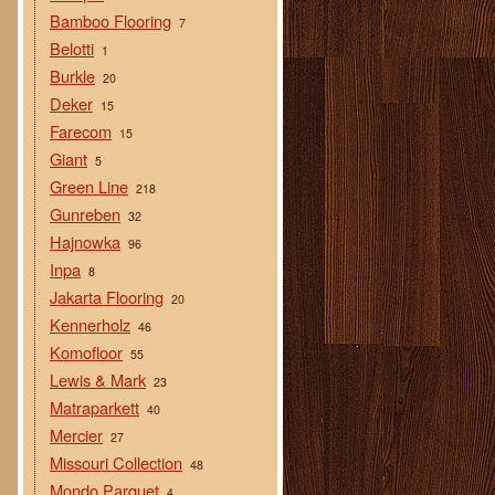
Bamboo Flooring
7
Belotti
1
Burkle
20
Deker
15
Farecom
15
Giant
5
Green Line
218
Gunreben
32
Hajnowka
96
Inpa
8
Jakarta Flooring
20
Kennerholz
46
Komofloor
55
Lewis & Mark
23
Matraparkett
40
Mercier
27
Missouri Collection
48
Mondo Parquet
4