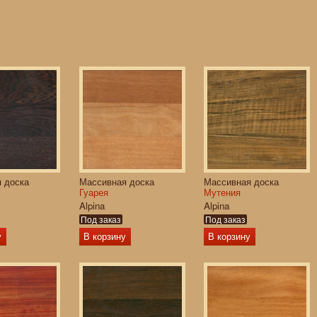
 доска
Массивная доска
Массивная доска
Гуарея
Мутения
Alpina
Alpina
Под заказ
Под заказ
у
В корзину
В корзину