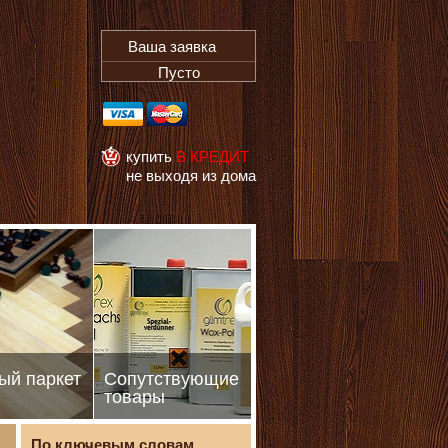
Ваша заявка
Пусто
купить
В КРЕДИТ
не выходя из дома
ый паркет
Сопутствующие
товары
По ключевым словам