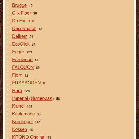
Brugge
10
Clix Floor
36
De Facto
8
Decormatch
18
Dellrein
21
EcoClick
24
Egger
129
Eurowood
41
FALQUON
69
Fjord
12
FUSSBODEN
6
Haro
128
Imperial (Империал)
58
Kaindl
144
Kastamonu
35
Koronopol
145
Kossen
18
KRONO Original
48