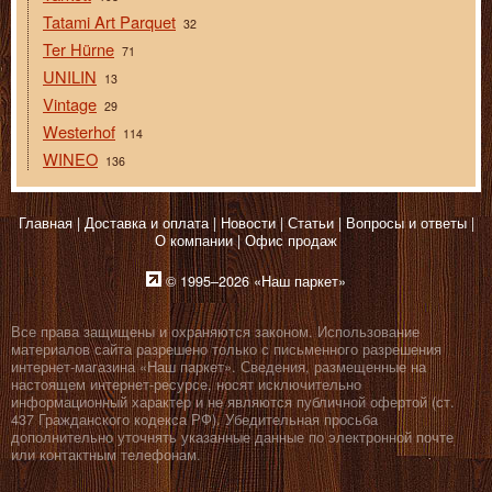
Tatami Art Parquet
32
Ter Hürne
71
UNILIN
13
Vintage
29
Westerhof
114
WINEO
136
Главная
Доставка и оплата
Новости
Статьи
Вопросы и ответы
О компании
Офис продаж
© 1995–2026 «Наш паркет»
Все права защищены и охраняются законом. Использование
материалов сайта разрешено только с письменного разрешения
интернет-магазина «Наш паркет». Сведения, размещенные на
настоящем интернет-ресурсе, носят исключительно
информационный характер и не являются публичной офертой (ст.
437 Гражданского кодекса РФ). Убедительная просьба
дополнительно уточнять указанные данные по электронной почте
или контактным телефонам.