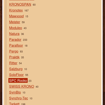
KRONOSPAN
60
Kronotex
167
Mawxood
15
Meister
59
Moduleo
43
Natura
36
Parador
233
Parafloor
18
Pergo
93
Praktik
35
Ritter
54
Salzburg
10
SoloFloor
55
SPC Rocko
23
SWISS KRONO
40
SymBio
10
Synchro-Tec
10
Tarkett
198