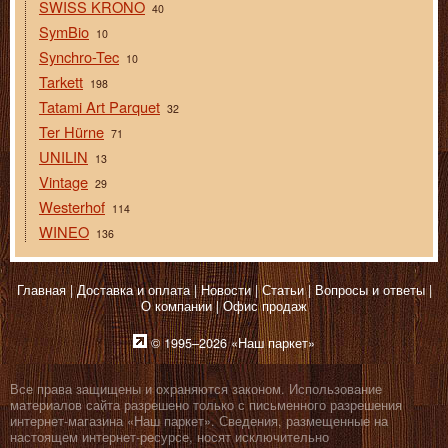
SWISS KRONO
40
SymBio
10
Synchro-Tec
10
Tarkett
198
Tatami Art Parquet
32
Ter Hürne
71
UNILIN
13
Vintage
29
Westerhof
114
WINEO
136
Главная
Доставка и оплата
Новости
Статьи
Вопросы и ответы
О компании
Офис продаж
© 1995–2026 «Наш паркет»
Все права защищены и охраняются законом. Использование
материалов сайта разрешено только с письменного разрешения
интернет-магазина «Наш паркет». Сведения, размещенные на
настоящем интернет-ресурсе, носят исключительно