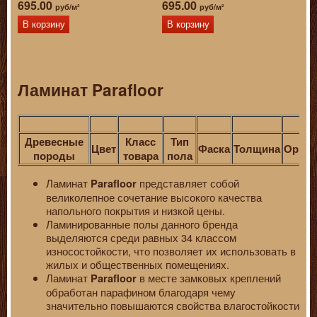
695.00
695.00
руб/м²
руб/м²
В корзину
В корзину
Ламинат Parafloor
Древесные
Класс
Тип
Цвет
Фаска
Толщина
Орнам
породы
товара
пола
Ламинат
представляет собой
Parafloor
великолепное сочетание высокого качества
напольного покрытия и низкой цены.
Ламинированные полы данного бренда
выделяются среди равных 34 классом
износостойкости, что позволяет их использовать в
жилых и общественных помещениях.
Ламинат
в месте замковых креплений
Parafloor
обработан парафином благодаря чему
значительно повышаются свойства влагостойкости