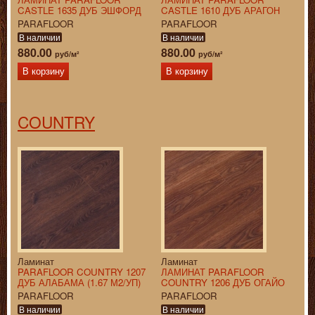
CASTLE 1635 ДУБ ЭШФОРД
CASTLE 1610 ДУБ АРАГОН
PARAFLOOR
PARAFLOOR
В наличии
В наличии
880.00
880.00
руб/м²
руб/м²
В корзину
В корзину
COUNTRY
Ламинат
Ламинат
PARAFLOOR COUNTRY 1207
ЛАМИНАТ PARAFLOOR
ДУБ АЛАБАМА (1.67 М2/УП)
COUNTRY 1206 ДУБ ОГАЙО
PARAFLOOR
PARAFLOOR
В наличии
В наличии