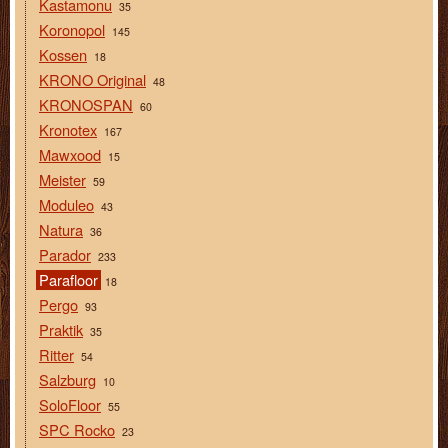
Kastamonu
35
Koronopol
145
Kossen
18
KRONO Original
48
KRONOSPAN
60
Kronotex
167
Mawxood
15
Meister
59
Moduleo
43
Natura
36
Parador
233
Parafloor
18
Pergo
93
Praktik
35
Ritter
54
Salzburg
10
SoloFloor
55
SPC Rocko
23