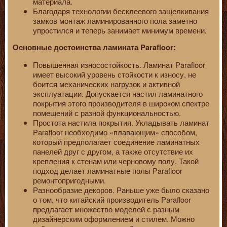
материала.
Благодаря технологии бесклеевого защелкивания
замков монтаж ламинированного пола заметно
упростился и теперь занимает минимум времени.
Основные достоинства ламината Parafloor:
Повышенная износостойкость. Ламинат Parafloor
имеет высокий уровень стойкости к износу, не
боится механических нагрузок и активной
эксплуатации. Допускается настил ламинатного
покрытия этого производителя в широком спектре
помещений с разной функциональностью.
Простота настила покрытия. Укладывать ламинат
Parafloor необходимо «плавающим» способом,
который предполагает соединение ламинатных
панелей друг с другом, а также отсутствие их
крепления к стенам или черновому полу. Такой
подход делает ламинатные полы Parafloor
ремонтопригодными.
Разнообразие декоров. Раньше уже было сказано
о том, что китайский производитель Parafloor
предлагает множество моделей с разным
дизайнерским оформлением и стилем. Можно