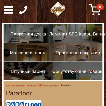
Паркет, Штучный парке
0
Паркетная доска
Ламинат SPC Кварц-Вини
Массивная доска
Пробковое покрытие
Штучный паркет
Сопутствующие товары
Каталог товаров
Ламинат SPC Кварц-Винил
Parafloor
Parafloor