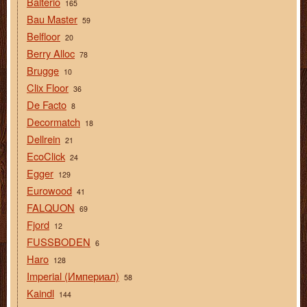
Balterio
165
Bau Master
59
Belfloor
20
Berry Alloc
78
Brugge
10
Clix Floor
36
De Facto
8
Decormatch
18
Dellrein
21
EcoClick
24
Egger
129
Eurowood
41
FALQUON
69
Fjord
12
FUSSBODEN
6
Haro
128
Imperial (Империал)
58
Kaindl
144