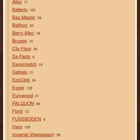
Alloc
71
Balterio
165
Bau Master
59
Belfloor
20
Berry Alloc
78
Brugge
10
Clix Floor
36
De Facto
8
Decormatch
18
Dellrein
21
EcoClick
24
Egger
129
Eurowood
41
FALQUON
69
Fjord
12
FUSSBODEN
6
Haro
128
Imperial (Империал)
58