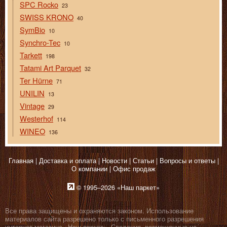
SPC Rocko
23
SWISS KRONO
40
SymBio
10
Synchro-Tec
10
Tarkett
198
Tatami Art Parquet
32
Ter Hürne
71
UNILIN
13
Vintage
29
Westerhof
114
WINEO
136
Главная
Доставка и оплата
Новости
Статьи
Вопросы и ответы
О компании
Офис продаж
© 1995–2026 «Наш паркет»
Все права защищены и охраняются законом. Использование
материалов сайта разрешено только с письменного разрешения
интернет-магазина «Наш паркет». Сведения, размещенные на