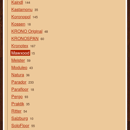
Kaindl
144
Kastamonu
35
Koronopol
145
Kossen
18
KRONO Original
48
KRONOSPAN
60
Kronotex
167
Mawxood
15
Meister
59
Moduleo
43
Natura
36
Parador
233
Parafloor
18
Pergo
93
Praktik
35
Ritter
54
Salzburg
10
SoloFloor
55