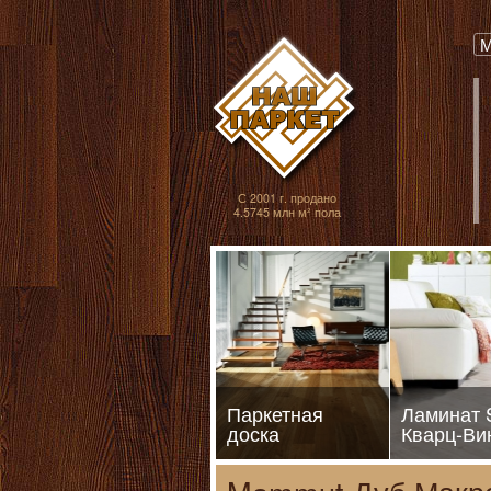
Паркет, Штучный
М
С 2001 г. продано
4.5745 млн м² пола
Паркетная
Ламинат
доска
Кварц-Ви