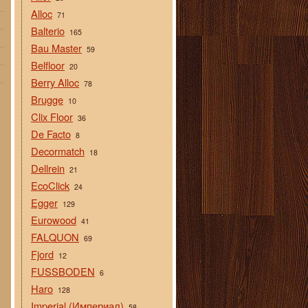
Alloc
71
Balterio
165
Bau Master
59
Belfloor
20
Berry Alloc
78
Brugge
10
Clix Floor
36
De Facto
8
Decormatch
18
Dellrein
21
EcoClick
24
Egger
129
Eurowood
41
FALQUON
69
Fjord
12
FUSSBODEN
6
Haro
128
Imperial (Империал)
58