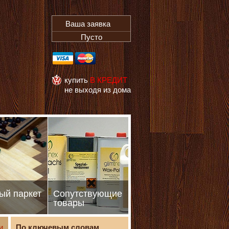
Ваша заявка
Пусто
купить
В КРЕДИТ
не выходя из дома
ый паркет
Сопутствующие
товары
и
По ключевым словам