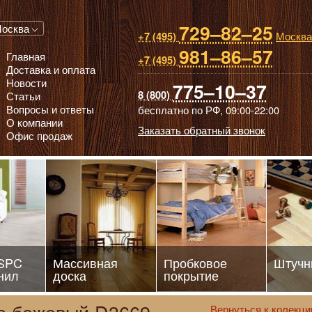
729–82–25
 паркет, Массивная доска, Ламинированный паркет
осква
Москва
+7 (495)
981–86–57
Главная
+7 (495)
Доставка и оплата
Новости
775–10–37
8 (800)
Статьи
Вопросы и ответы
бесплатно по РФ,
09:00-22:00
О компании
Заказать обратный звонок
Офис продаж
 SPC
Массивная
Пробковое
Штучн
нил
доска
покрытие
Вернуться к колекци