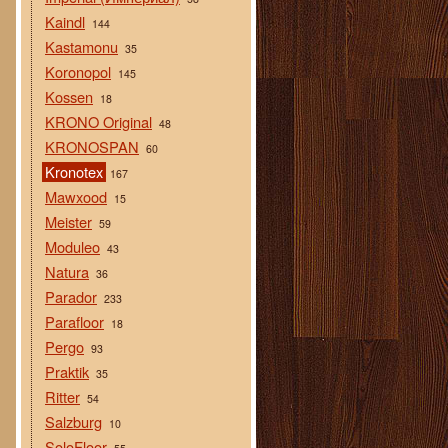
Kaindl
144
Kastamonu
35
Koronopol
145
Kossen
18
KRONO Original
48
KRONOSPAN
60
Kronotex
167
Mawxood
15
Meister
59
Moduleo
43
Natura
36
Parador
233
Parafloor
18
Pergo
93
Praktik
35
Ritter
54
Salzburg
10
SoloFloor