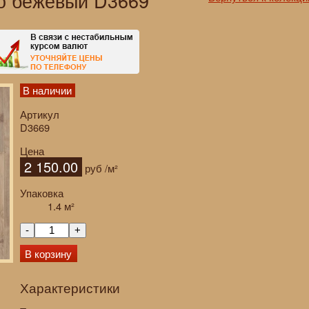
о бежевый D3669
В наличии
Артикул
D3669
Цена
2 150.00
руб
/м²
Упаковка
1.4
м²
-
+
В корзину
Характеристики