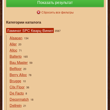
Показать результат
Сбросить все фильтры
Категории каталога
Ламинат SPC Кварц-Винил
3587
Alsapan
134
Aller
20
Alloc
71
Balterio
165
Bau Master
59
Belfloor
20
Berry Alloc
78
Brugge
10
Clix Floor
36
De Facto
8
Decormatch
18
Dellrein
21