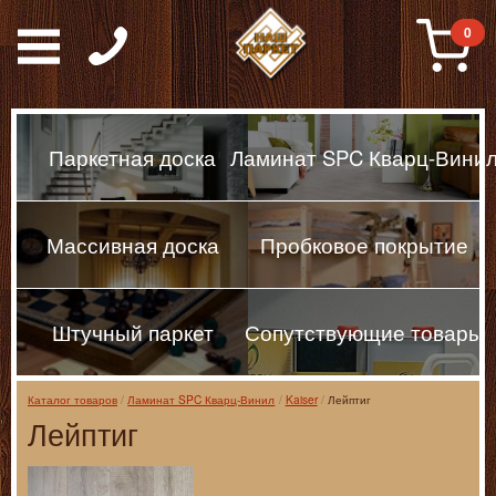
Паркет, Штучный парке
0
Паркетная доска
Ламинат SPC Кварц-Вини
Массивная доска
Пробковое покрытие
Штучный паркет
Сопутствующие товары
Каталог товаров
Ламинат SPC Кварц-Винил
Kaiser
Лейптиг
Лейптиг