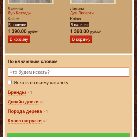
Ламинат
Ламинат
Дуб Коттедж
Дуб Либерти
Kaiser
Kaiser
В наличии
В наличии
1 390.00
1 390.00
руб/м²
руб/м²
В корзину
В корзину
По ключевым словам
Искать по всему каталогу
1
Бренды
1
Дизайн доски
1
Порода дерева
1
Класс нагрузки