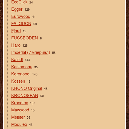
EcoClick
24
Egger
129
Eurowood
41
FALQUON
69
Fjord
12
FUSSBODEN
6
Haro
128
Imperial (Империал)
58
Kaindl
144
Kastamonu
35
Koronopol
145
Kossen
18
KRONO Original
48
KRONOSPAN
60
Kronotex
167
Mawxood
15
Meister
59
Moduleo
43