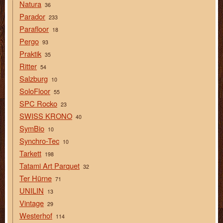
Natura
36
Parador
233
Parafloor
18
Pergo
93
Praktik
35
Ritter
54
Salzburg
10
SoloFloor
55
SPC Rocko
23
SWISS KRONO
40
SymBio
10
Synchro-Tec
10
Tarkett
198
Tatami Art Parquet
32
Ter Hürne
71
UNILIN
13
Vintage
29
Westerhof
114