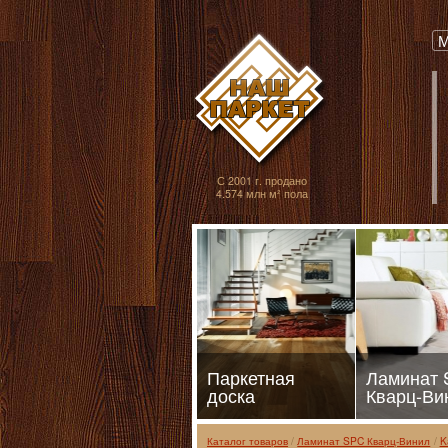
Паркет, Штучный
М
С 2001 г. продано
4.574 млн м² пола
Паркетная
Ламинат
доска
Кварц-Ви
Каталог товаров
Ламинат SPC Кварц-Винил
K