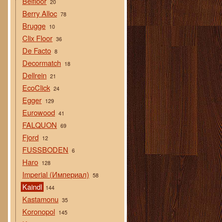
Belfloor
20
Berry Alloc
78
Brugge
10
Clix Floor
36
De Facto
8
Decormatch
18
Dellrein
21
EcoClick
24
Egger
129
Eurowood
41
FALQUON
69
Fjord
12
FUSSBODEN
6
Haro
128
Imperial (Империал)
58
Kaindl
144
Kastamonu
35
Koronopol
145