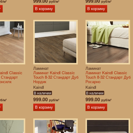
999.00
999.00
б/м²
руб/м²
руб/м²
у
В корзину
В корзину
Ламинат
Ламинат
indl Classic
Ламинат Kaindl Classic
Ламинат Kaindl Classic
2 Стандарт
Touch 8-32 Стандарт Дуб
Touch 8-32 Стандарт Дуб
рнсилк
Нордик
Росарно
Kaindl
Kaindl
В наличии
В наличии
999.00
999.00
б/м²
руб/м²
руб/м²
у
В корзину
В корзину