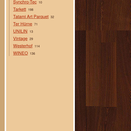
Synchro-Tec
10
Tarkett
198
Tatami Art Parquet
32
Ter Hürne
71
UNILIN
13
Vintage
29
Westerhof
114
WINEO
136