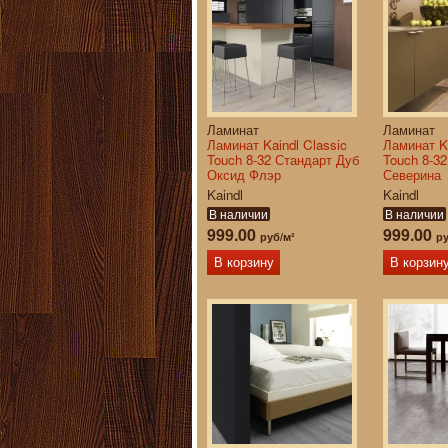
Ламинат
Ламинат
Ламинат Kaindl Classic
Ламинат Ka
Touch 8-32 Стандарт Дуб
Touch 8-3
Оксид Флэр
Северина
Kaindl
Kaindl
В наличии
В наличии
999.00
999.00
руб/м²
ру
В корзину
В корзин