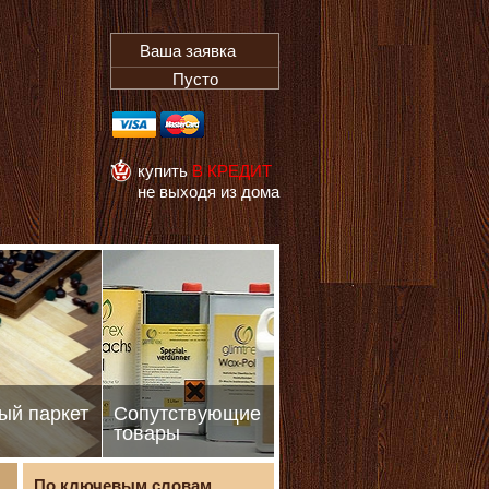
Ваша заявка
Пусто
купить
В КРЕДИТ
не выходя из дома
ый паркет
Сопутствующие
товары
По ключевым словам