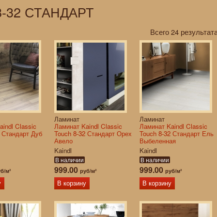
8-32 СТАНДАРТ
Всего 24 результата
Ламинат
Ламинат
indl Classic
Ламинат Kaindl Classic
Ламинат Kaindl Classic
2 Стандарт Дуб
Touch 8-32 Стандарт Орех
Touch 8-32 Стандарт Ель
Авело
Выбеленная
Kaindl
Kaindl
В наличии
В наличии
999.00
999.00
б/м²
руб/м²
руб/м²
у
В корзину
В корзину