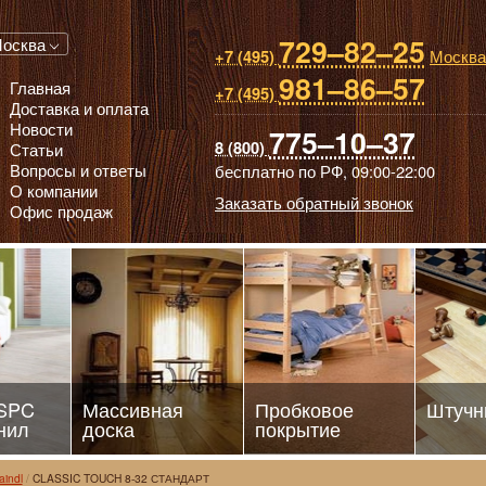
729–82–25
 паркет, Массивная доска, Ламинированный паркет
осква
Москва
+7 (495)
981–86–57
Главная
+7 (495)
Доставка и оплата
Новости
775–10–37
8 (800)
Статьи
Вопросы и ответы
бесплатно по РФ,
09:00-22:00
О компании
Заказать обратный звонок
Офис продаж
 SPC
Массивная
Пробковое
Штучн
нил
доска
покрытие
aindl
CLASSIC TOUCH 8-32 СТАНДАРТ