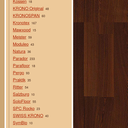
Kossen
18
KRONO Original
48
KRONOSPAN
60
Kronotex
167
Mawxood
15
Meister
59
Moduleo
43
Natura
36
Parador
233
Parafloor
18
Pergo
93
Praktik
35
Ritter
54
Salzburg
10
SoloFloor
55
SPC Rocko
23
SWISS KRONO
40
SymBio
10