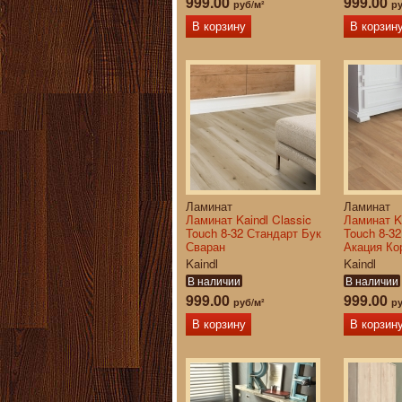
999.00
999.00
руб/м²
ру
В корзину
В корзин
Ламинат
Ламинат
Ламинат Kaindl Classic
Ламинат Ka
Touch 8-32 Стандарт Бук
Touch 8-3
Сваран
Акация Ко
Kaindl
Kaindl
В наличии
В наличии
999.00
999.00
руб/м²
ру
В корзину
В корзин