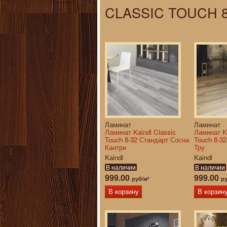
CLASSIC TOUCH 
Ламинат
Ламинат
Ламинат Kaindl Classic
Ламинат Ka
Touch 8-32 Стандарт Сосна
Touch 8-3
Кантри
Тру
Kaindl
Kaindl
В наличии
В наличии
999.00
999.00
руб/м²
ру
В корзину
В корзин