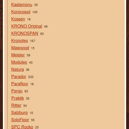
Kastamonu
35
Koronopol
145
Kossen
18
KRONO Original
48
KRONOSPAN
60
Kronotex
167
Mawxood
15
Meister
59
Moduleo
43
Natura
36
Parador
233
Parafloor
18
Pergo
93
Praktik
35
Ritter
54
Salzburg
10
SoloFloor
55
SPC Rocko
23