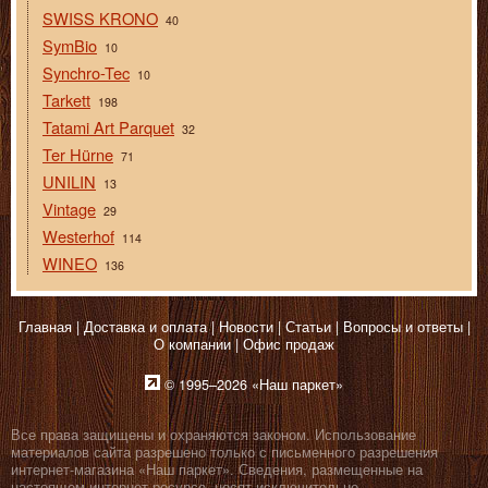
SWISS KRONO
40
SymBio
10
Synchro-Tec
10
Tarkett
198
Tatami Art Parquet
32
Ter Hürne
71
UNILIN
13
Vintage
29
Westerhof
114
WINEO
136
Главная
Доставка и оплата
Новости
Статьи
Вопросы и ответы
О компании
Офис продаж
© 1995–2026 «Наш паркет»
Все права защищены и охраняются законом. Использование
материалов сайта разрешено только с письменного разрешения
интернет-магазина «Наш паркет». Сведения, размещенные на
настоящем интернет-ресурсе, носят исключительно