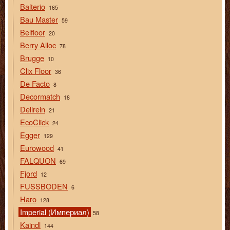
Balterio
165
Bau Master
59
Belfloor
20
Berry Alloc
78
Brugge
10
Clix Floor
36
De Facto
8
Decormatch
18
Dellrein
21
EcoClick
24
Egger
129
Eurowood
41
FALQUON
69
Fjord
12
FUSSBODEN
6
Haro
128
Imperial (Империал)
58
Kaindl
144