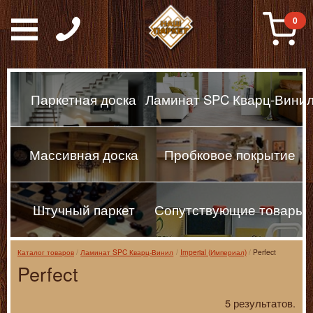
Паркет, Штучный парке
0
Паркетная доска
Ламинат SPC Кварц-Вини
Массивная доска
Пробковое покрытие
Штучный паркет
Сопутствующие товары
Каталог товаров
Ламинат SPC Кварц-Винил
Imperial (Империал)
Perfect
Perfect
5 результатов.