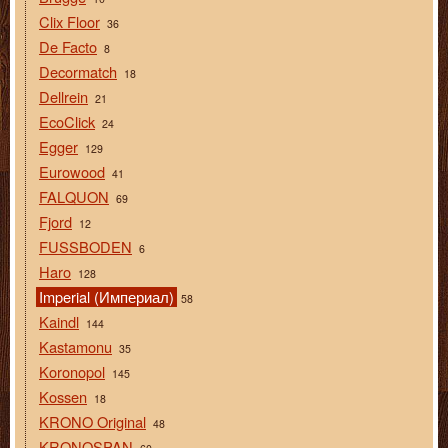
Clix Floor
36
De Facto
8
Decormatch
18
Dellrein
21
EcoClick
24
Egger
129
Eurowood
41
FALQUON
69
Fjord
12
FUSSBODEN
6
Haro
128
Imperial (Империал)
58
Kaindl
144
Kastamonu
35
Koronopol
145
Kossen
18
KRONO Original
48
KRONOSPAN