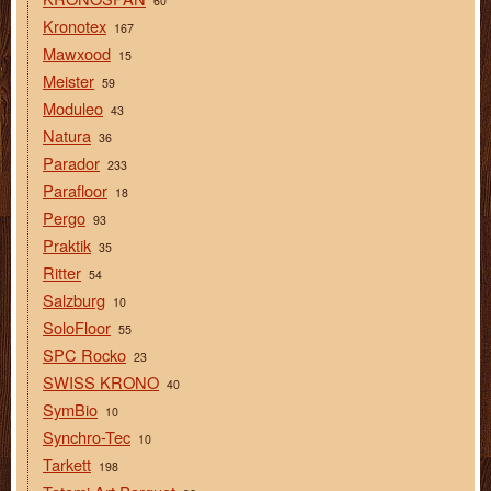
60
Kronotex
167
Mawxood
15
Meister
59
Moduleo
43
Natura
36
Parador
233
Parafloor
18
Pergo
93
Praktik
35
Ritter
54
Salzburg
10
SoloFloor
55
SPC Rocko
23
SWISS KRONO
40
SymBio
10
Synchro-Tec
10
Tarkett
198