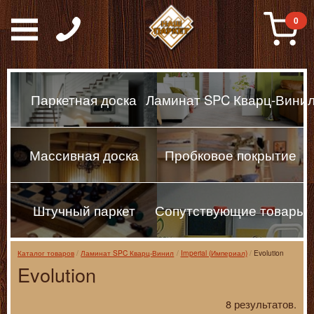
Паркет, Штучный парке
0
Паркетная доска
Ламинат SPC Кварц-Вини
Массивная доска
Пробковое покрытие
Штучный паркет
Сопутствующие товары
Каталог товаров
Ламинат SPC Кварц-Винил
Imperial (Империал)
Evolution
Evolution
8 результатов.