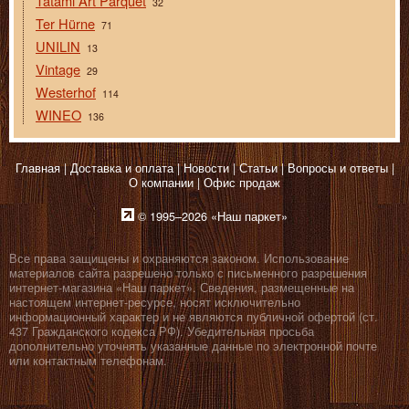
Tatami Art Parquet
32
Ter Hürne
71
UNILIN
13
Vintage
29
Westerhof
114
WINEO
136
Главная
Доставка и оплата
Новости
Статьи
Вопросы и ответы
О компании
Офис продаж
© 1995–2026 «Наш паркет»
Все права защищены и охраняются законом. Использование
материалов сайта разрешено только с письменного разрешения
интернет-магазина «Наш паркет». Сведения, размещенные на
настоящем интернет-ресурсе, носят исключительно
информационный характер и не являются публичной офертой (ст.
437 Гражданского кодекса РФ). Убедительная просьба
дополнительно уточнять указанные данные по электронной почте
или контактным телефонам.