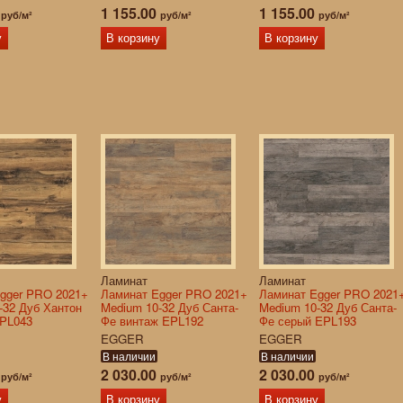
0
1 155.00
1 155.00
руб/м²
руб/м²
руб/м²
у
В корзину
В корзину
Ламинат
Ламинат
gger PRO 2021+
Ламинат Egger PRO 2021+
Ламинат Egger PRO 2021
-32 Дуб Хантон
Medium 10-32 Дуб Санта-
Medium 10-32 Дуб Санта-
EPL043
Фе винтаж EPL192
Фе серый EPL193
EGGER
EGGER
В наличии
В наличии
0
2 030.00
2 030.00
руб/м²
руб/м²
руб/м²
у
В корзину
В корзину