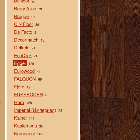
Belfloor
20
Berry Alloc
78
Brugge
10
Clix Floor
36
De Facto
8
Decormatch
18
Dellrein
21
EcoClick
24
Egger
129
Eurowood
41
FALQUON
69
Fjord
12
FUSSBODEN
6
Haro
+
128
Imperial (Империал)
58
Kaindl
144
Kastamonu
35
Koronopol
145