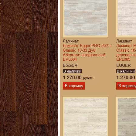
Ламинат
Ламинат
Ламинат Egger PRO 2021+
Ламинат E
Classic 10-33 Дуб
Classic 10
Абергеле натуральный
деревенск
EPL064
EPL085
EGGER
EGGER
В наличии
В наличии
1 270.00
1 270.0
руб/м²
В корзину
В корзин