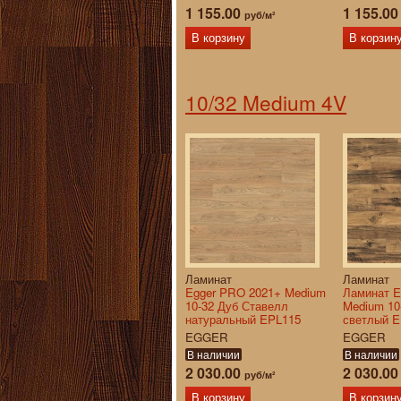
1 155.00
1 155.0
руб/м²
В корзину
В корзин
10/32 Medium 4V
Ламинат
Ламинат
Egger PRO 2021+ Medium
Ламинат E
10-32 Дуб Ставелл
Medium 10
натуральный EPL115
светлый 
EGGER
EGGER
В наличии
В наличии
2 030.00
2 030.0
руб/м²
В корзину
В корзин