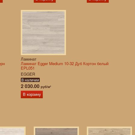
Ламинат
ерн
Ламинат Egger Medium 10-32 Дуб Кортон белый
EPL051
EGGER
В наличии
2 030.00
руб/м²
В корзину