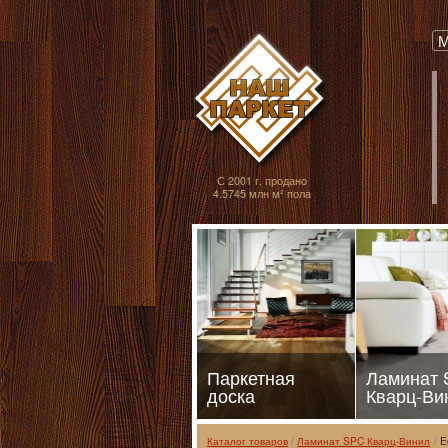
Паркет, Штучный
М
С 2001 г. продано
4.5745 млн м² пола
Паркетная
Ламинат
доска
Кварц-Ви
Каталог товаров
Ламинат SPC Кварц-Винил
E