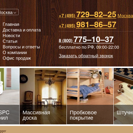
729–82–25
 паркет, Массивная доска, Ламинированный паркет
осква
Москва
+7 (495)
981–86–57
Главная
+7 (495)
Доставка и оплата
Новости
775–10–37
8 (800)
Статьи
Вопросы и ответы
бесплатно по РФ,
09:00-22:00
О компании
Заказать обратный звонок
Офис продаж
 SPC
Массивная
Пробковое
Штучн
нил
доска
покрытие
gger