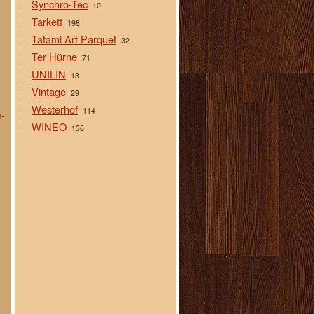
Synchro-Tec
10
Tarkett
198
Tatami Art Parquet
32
Ter Hürne
71
UNILIN
13
Vintage
29
Westerhof
114
-
WINEO
136