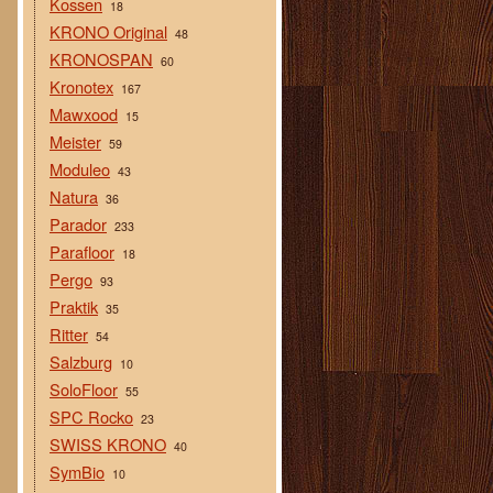
Kossen
18
KRONO Original
48
KRONOSPAN
60
Kronotex
167
Mawxood
15
Meister
59
Moduleo
43
Natura
36
Parador
233
Parafloor
18
Pergo
93
Praktik
35
Ritter
54
Salzburg
10
SoloFloor
55
SPC Rocko
23
SWISS KRONO
40
SymBio
10