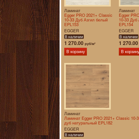
Ламинат
Ламинат
Egger PRO 2021+ Classic
Egger PRO
10-33 Дуб Азгил белый
10-33 Дуб
EPL153
EPL154
EGGER
EGGER
В наличии
В наличии
1 270.00
1 270.0
руб/м²
В корзину
В корзин
Ламинат
Ламинат Egger PRO 2021+ Classic 10-3
дуб натуральный EPL182
EGGER
В наличии