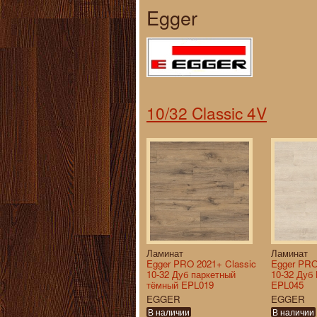
Egger
10/32 Classic 4V
Ламинат
Ламинат
Egger PRO 2021+ Classic
Egger PRO
10-32 Дуб паркетный
10-32 Дуб
тёмный EPL019
EPL045
EGGER
EGGER
В наличии
В наличии