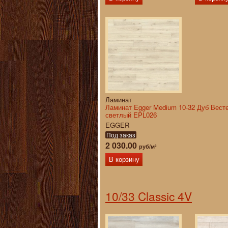
Ламинат
Ламинат Egger Medium 10-32 Дуб Вест
светлый EPL026
EGGER
Под заказ
2 030.00
руб/м²
В корзину
10/33 Classic 4V