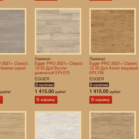
Ламинат
Ламинат
 2021+ Classic
Egger PRO 2021+ Classic
Egger PRO 2021+ Classic
 Чезена серый
12-33 Дуб Вэлли
12-33 Дуб Азгил медовый
дымчатый EPL015
EPL156
EGGER
EGGER
В наличии
В наличии
0
1 415.00
1 415.00
руб/м²
руб/м²
руб/м²
у
В корзину
В корзину