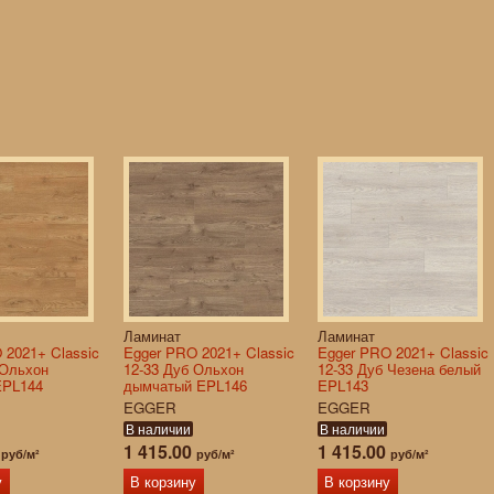
Ламинат
Ламинат
 2021+ Classic
Egger PRO 2021+ Classic
Egger PRO 2021+ Classic
 Ольхон
12-33 Дуб Ольхон
12-33 Дуб Чезена белый
EPL144
дымчатый EPL146
EPL143
EGGER
EGGER
В наличии
В наличии
0
1 415.00
1 415.00
руб/м²
руб/м²
руб/м²
у
В корзину
В корзину