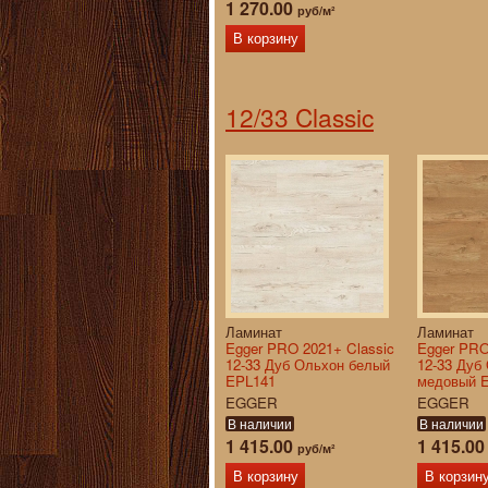
1 270.00
руб/м²
В корзину
12/33 Classic
Ламинат
Ламинат
Egger PRO 2021+ Classic
Egger PRO
12-33 Дуб Ольхон белый
12-33 Дуб
EPL141
медовый 
EGGER
EGGER
В наличии
В наличии
1 415.00
1 415.0
руб/м²
В корзину
В корзин