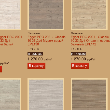
Ламинат
Ламинат
gger PRO 2021+
Egger PRO 2021+ Classic
Egger PRO 2021+ Classic
-33 Дуб
10-33 Дуб Муром серый
10-33 Дуб Ольхон песочно
ий белый
EPL138
бежевый EPL142
EGGER
EGGER
В наличии
В наличии
1 270.00
1 270.00
руб/м²
руб/м²
0
руб/м²
В корзину
В корзину
у