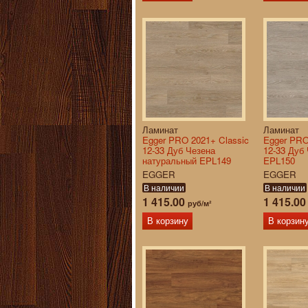
Ламинат
Ламинат
Egger PRO 2021+ Classic
Egger PRO
12-33 Дуб Чезена
12-33 Дуб
натуральный EPL149
EPL150
EGGER
EGGER
В наличии
В наличии
1 415.00
1 415.0
руб/м²
В корзину
В корзин