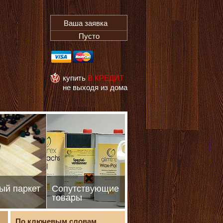
Ваша заявка
Пусто
купить
В КРЕДИТ
не выходя из дома
ый паркет
Сопутствующие
товары
По ключевым словам