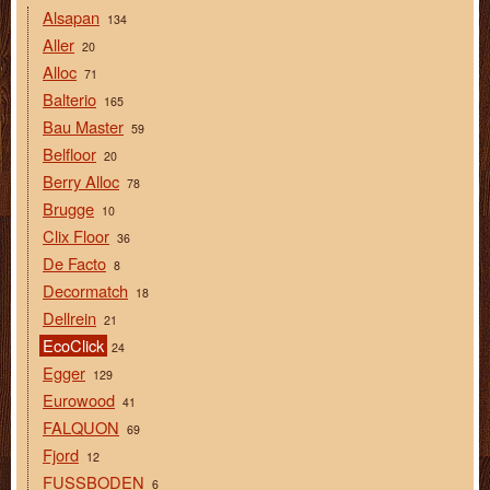
Alsapan
134
Aller
20
Alloc
71
Balterio
165
Bau Master
59
Belfloor
20
Berry Alloc
78
Brugge
10
Clix Floor
36
De Facto
8
Decormatch
18
Dellrein
21
EcoClick
24
Egger
129
Eurowood
41
FALQUON
69
Fjord
12
FUSSBODEN
6