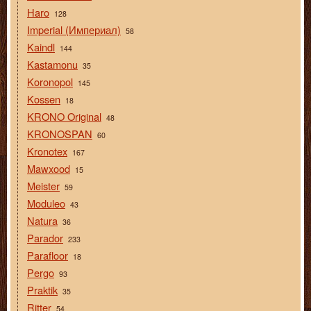
Haro
128
Imperial (Империал)
58
Kaindl
144
Kastamonu
35
Koronopol
145
Kossen
18
KRONO Original
48
KRONOSPAN
60
Kronotex
167
Mawxood
15
Meister
59
Moduleo
43
Natura
36
Parador
233
Parafloor
18
Pergo
93
Praktik
35
Ritter
54