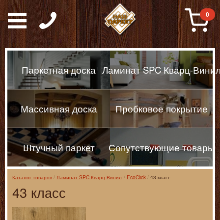
Паркет, Штучный парке
0
Паркетная доска
Ламинат SPC Кварц-Вини
Массивная доска
Пробковое покрытие
Штучный паркет
Сопутствующие товары
Каталог товаров
Ламинат SPC Кварц-Винил
EcoClick
43 класс
43 класс