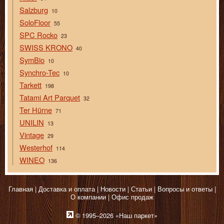
Salzburg
10
SoloFloor
55
SPC Rocko
23
SWISS KRONO
40
SymBio
10
Synchro-Tec
10
Tarkett
198
Tatami Art Parquet
32
Ter Hürne
71
UNILIN
13
Vintage
29
Westerhof
114
WINEO
136
Главная
Доставка и оплата
Новости
Статьи
Вопросы и ответы
О компании
Офис продаж
© 1995–2026 «Наш паркет»