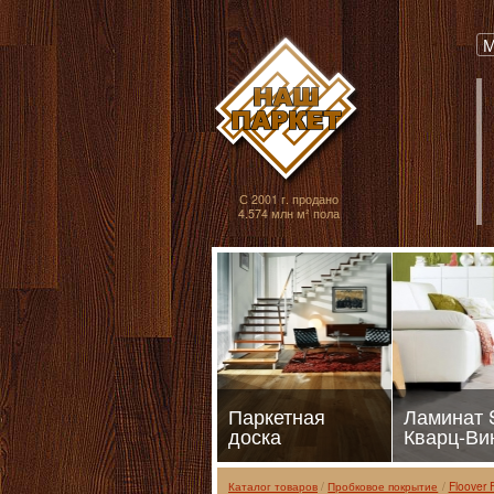
Паркет, Штучный
М
С 2001 г. продано
4.574 млн м² пола
Паркетная
Ламинат
доска
Кварц-Ви
Каталог товаров
Пробковое покрытие
Floover 