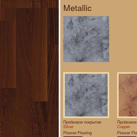
Metallic
Пробковое покрытие
Пробковое
Silver
Copper
Floover Flooring
Floover Flo