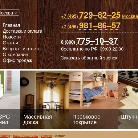
729–82–25
 паркет, Массивная доска, Ламинированный паркет
осква
Москва
+7 (495)
981–86–57
Главная
+7 (495)
Доставка и оплата
Новости
775–10–37
8 (800)
Статьи
Вопросы и ответы
бесплатно по РФ,
09:00-22:00
О компании
Заказать обратный звонок
Офис продаж
 SPC
Массивная
Пробковое
Штучн
нил
доска
покрытие
Flooring
Виниловые полы
Original
Metallic