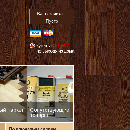
Ваша заявка
Пусто
купить
В КРЕДИТ
не выходя из дома
ый паркет
Сопутствующие
товары
По ключевым словам