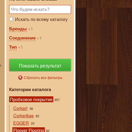
Искать по всему каталогу
1
Бренды
1
Cоединение
1
Тип
.
Показать результат
Сбросить все фильтры
Категории каталога
Пробковое покрытие
957
Corkart
36
Corksribas
82
EGGER
20
Floover Flooring
92