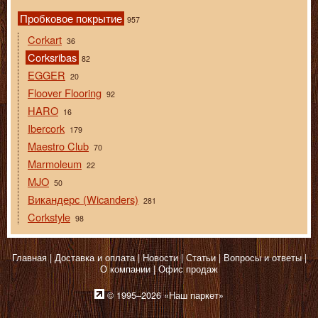
Пробковое покрытие
957
Corkart
36
Corksribas
82
EGGER
20
Floover Flooring
92
HARO
16
Ibercork
179
Maestro Club
70
Marmoleum
22
MJO
50
Викандерс (Wicanders)
281
Corkstyle
98
Главная
Доставка и оплата
Новости
Статьи
Вопросы и ответы
О компании
Офис продаж
© 1995–2026 «Наш паркет»