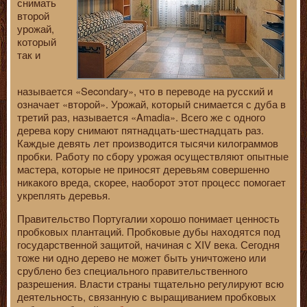
снимать
второй
урожай,
который
так и
называется «Secondary», что в переводе на русский и
означает «второй». Урожай, который снимается с дуба в
третий раз, называется «Amadia». Всего же с одного
дерева кору снимают пятнадцать-шестнадцать раз.
Каждые девять лет производится тысячи килограммов
пробки. Работу по сбору урожая осуществляют опытные
мастера, которые не приносят деревьям совершенно
никакого вреда, скорее, наоборот этот процесс помогает
укреплять деревья.
Правительство Португалии хорошо понимает ценность
пробковых плантаций. Пробковые дубы находятся под
государственной защитой, начиная с XIV века. Сегодня
тоже ни одно дерево не может быть уничтожено или
срублено без специального правительственного
разрешения. Власти страны тщательно регулируют всю
деятельность, связанную с выращиванием пробковых