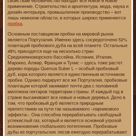
свойствам человечество находит все новое и новое
применение. Строительство и архитектура, мода, наука и
дизайн интерьера, промышленное производство – вот
лишь немногие области, в которых широко применяется
пробка
.
Основным поставщиком пробки на мировой рынок
является Португалия. Именно здесь сосредоточено 52%
плантаций пробкового дуба на всей планете. Остальные
48% приходятся еще на несколько стран
Средиземноморского бассейна. Испания, Италия,
Марокко, Алжир, Франция и Тунис – здесь тоже растет
дерево породы Quercus Suber L – особый пробковый
дуб, кора которого является единственным источником
пробки. Однако лидирует все же Португалия, пробковые
плантации которой занимают почти два с половиной
миллиона гектаров территории страны. И каждый год в
стране высаживают все новые и новые деревья. Дело в
том, что пробковый дуб является природным
препятствием на пути так называемого «парникового
эффекта». Она способна перерабатывать свободный
углекислый газ, который и является основной угрозой
возникновения глобального потепления. Пробковые
дубы из португальских лесов ежегодно перерабатывают