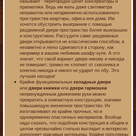
называют - перегородки ценят консерваторы и
прагматики. Ведь им жаль даже сантиметра
неграмотно или негармонично использованного
пространства квартиры, офиса или дома. Им
хочется обустроить выигранное с помощью
раздвижной двери пространство более выигрышно
и конструктивно. Рассудите сами: раздвижные
двери открываются не классическим способом, а
незаметно и легко сдвигаются в сторону, как
например в вашем любимом шкафу-купе. А это
значит, что такой вариант двери никому и никогда
не помешает, громко не хлопнет от сквозняка и
конечно никогда и никого не ударит по лбу. Это
лучшая находка!
Крайне функциональные
складные двери
или
или
двери книжки
двери гармошки
непринужденным движением руки можно
превратить в компактную конструкцию, значимо
повышающую жизненное пространство. Их
изготавливают из крайне прочных, но и
одновременно пластичных материалов. Вообще
надо сказать, что подобная конструкция в общем и
целом чрезвычайно стильно выглядит и интересно
дополняет красивые интерьеры. Крайне популярны