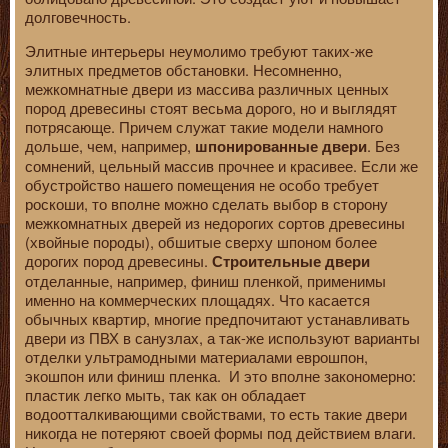
долговечность.
Элитные интерьеры неумолимо требуют таких-же
элитных предметов обстановки. Несомненно,
межкомнатные двери из массива различных ценных
пород древесины стоят весьма дорого, но и выглядят
потрясающе. Причем служат такие модели намного
дольше, чем, например,
. Без
шпонированные двери
сомнений, цельный массив прочнее и красивее. Если же
обустройство нашего помещения не особо требует
роскоши, то вполне можно сделать выбор в сторону
межкомнатных дверей из недорогих сортов древесины
(хвойные породы), обшитые сверху шпоном более
дорогих пород древесины.
Строительные двери
отделанные, например, финиш пленкой, применимы
именно на коммерческих площадях. Что касается
обычных квартир, многие предпочитают устанавливать
двери из ПВХ в санузлах, а так-же используют варианты
отделки ультрамодными материалами еврошпон,
экошпон или финиш пленка. И это вполне закономерно:
пластик легко мыть, так как он обладает
водоотталкивающими свойствами, то есть такие двери
никогда не потеряют своей формы под действием влаги.