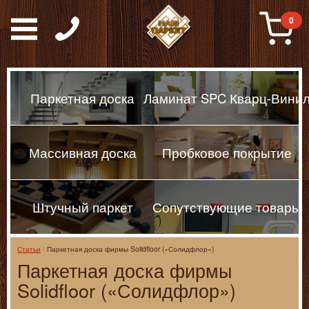
Паркет, Штучный парке
0
Паркетная доска
Ламинат SPC Кварц-Вини
Массивная доска
Пробковое покрытие
Штучный паркет
Сопутствующие товары
Статьи
Паркетная доска фирмы Solidfloor («Солидфлор»)
Паркетная доска фирмы
Solidfloor («Солидфлор»)