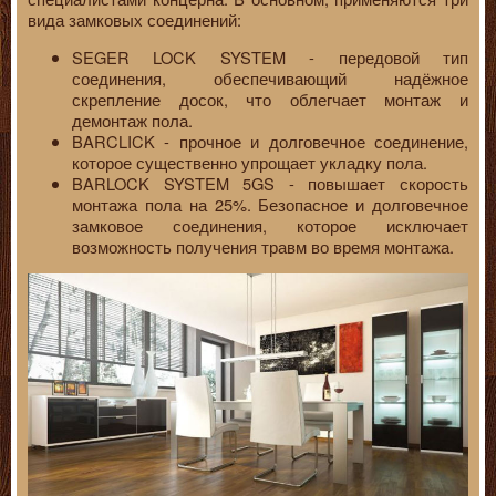
вида замковых соединений:
SEGER LOCK SYSTEM - передовой тип
соединения, обеспечивающий надёжное
скрепление досок, что облегчает монтаж и
демонтаж пола.
BARCLICK - прочное и долговечное соединение,
которое существенно упрощает укладку пола.
BARLOCK SYSTEM 5GS - повышает скорость
монтажа пола на 25%. Безопасное и долговечное
замковое соединения, которое исключает
возможность получения травм во время монтажа.