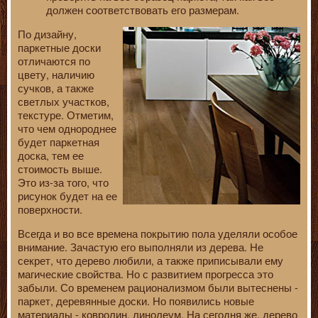
должен соответствовать его размерам.
По дизайну,
паркетные доски
отличаются по
цвету, наличию
сучков, а также
светлых участков,
текстуре. Отметим,
что чем однороднее
будет паркетная
доска, тем ее
стоимость выше.
Это из-за того, что
рисунок будет на ее
поверхности.
Всегда и во все времена покрытию пола уделяли особое
внимание. Зачастую его выполняли из дерева. Не
секрет, что дерево любили, а также приписывали ему
магические свойства. Но с развитием прогресса это
забыли. Со временем рационализмом были вытеснены -
паркет, деревянные доски. Но появились новые
материалы - ковролин, линолеум. На сегодня же, дерево