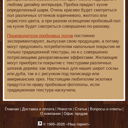
любому дизайну интерьера. Пробка придаст кухне
определенный шарм. Очень красиво будет смотреться
пол различных оттенков коричневого, желтого или
охристого цвета, а при разном освещении пробковый пол
на кухне будет смотреться совершенно по-разному.
Производители пробковых полов
постоянно
экспериментируют, выпуская свою продукцию, а потому
могут предложить потребителям напольные покрытия не
только традиционной текстуры, но и с совершенно
потрясающими декоративными эффектами. Желающие
могут приобрести покрытие с текстурами различных
шпонов дерева: как привычных для наших широт сосны
или дуба, так и с рисунком под палисандр или
американских орех. Настоящим любителям экзотики
придутся по нраву пробковые фотополы, если
традиционная текстура наскучила.
Главная
Доставка и оплата
Новости
Статьи
Вопросы и ответы
О компании
Офис продаж
© 1995–2026 «Наш паркет»