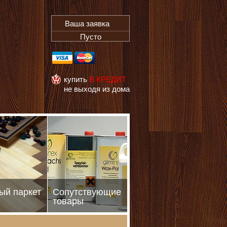
Ваша заявка
Пусто
купить
В КРЕДИТ
не выходя из дома
ый паркет
Сопутствующие
товары