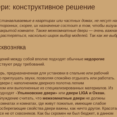
ри: конструктивное решение
станавливаемые в квартирах или частных домах, не несут н
торонних, скорее, их назначение состоит в том, чтобы виз
акрытой комнате. Также межкомнатные двери — очень важная
 растеряться, насколько широк выбор моделей. Так как же вы
сквозняка
щений между собой вполне подходят обычные
недорогие
тствуют ряду требований.
ерь, предназначенная для установки в спальню или рабочий
о приглушать звуки, позволяя спокойно отдыхать или работать.
вери с наполнением дверного полотна легким
ом или выполненные из специализированных материалов. Из
одходят «
или
Ульяновские двери»
двери LIGA и Океан.
блуждение считать, что
не должны
межкомнатные двери
 комнатах и комнатах, где живут пожилые, имеющие слабое
осберегающие свойства двери важны, как ничто другое. Красота
все не от сквозняков. Как бы скромен ни был бюджет, в данном