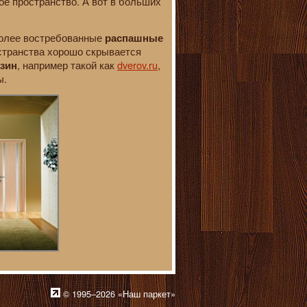
е пространство. А вот в больших
более востребованные
распашные
остранства хорошо скрывается
, например такой как
dverov.ru
,
азин
ы.
© 1995–2026 «Наш паркет»