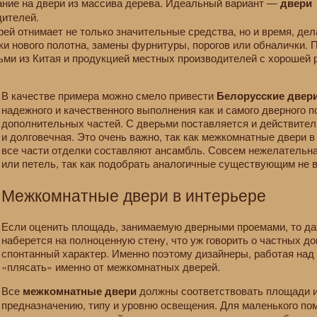
ание на двери из массива дерева. Идеальный вариант —
двери
дителей.
рей отнимает не только значительные средства, но и время, д
вки нового полотна, замены фурнитуры, порогов или обналички
и из Китая и продукцией местных производителей с хорошей р
В качестве примера можно смело привести
Белорусские двер
надежного и качественного выполнения как и самого дверного по
дополнительных частей. С дверьми поставляется и действите
и долговечная. Это очень важно, так как межкомнатные двери 
все части отделки составляют ансамбль. Совсем нежелательна
или петель, так как подобрать аналогичные существующим не в
Межкомнатные двери в интерьере
Если оценить площадь, занимаемую дверными проемами, то даж
наберется на полноценную стену, что уж говорить о частных до
спонтанный характер. Именно поэтому дизайнеры, работая над
«плясать» именно от межкомнатных дверей.
Все
должны соответствовать площади и
межкомнатные двери
предназначению, типу и уровню освещения. Для маленького по