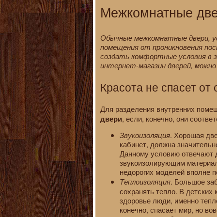
Межкомнатные две
Обычные межкомнатные двери, у
помещения от проникновения пос
создать комфортные условия в з
интернет-магазин дверей, можно
Красота не спасет от 
Для разделения внутренних поме
, если, конечно, они соотве
двери
Звукоизоляция
. Хорошая дв
кабинет, должна значительн
Данному условию отвечают д
звукоизолирующим материал
недорогих моделей вполне п
Теплоизоляция
. Большое за
сохранять тепло. В детских
здоровье люди, именно тепл
конечно, спасает мир, но во