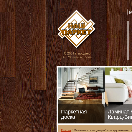
Паркет, Штучный
М
С 2001 г. продано
4.5735 млн м² пола
Паркетная
Ламинат
доска
Кварц-Ви
Статьи
Межкомнатные двери: конструктивное 