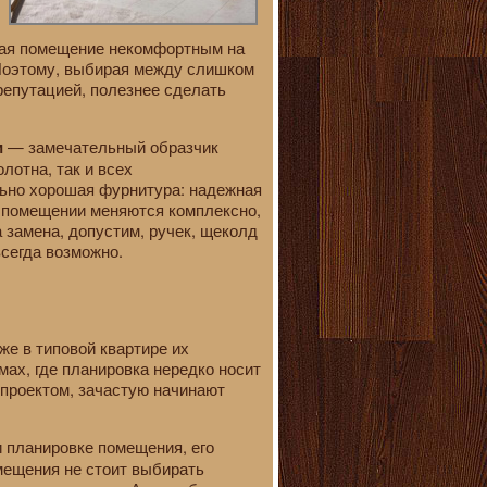
елая помещение некомфортным на
. Поэтому, выбирая между слишком
епутацией, полезнее сделать
— замечательный образчик
и
лотна, так и всех
льно хорошая фурнитура: надежная
в помещении меняются комплексно,
 замена, допустим, ручек, щеколд
сегда возможно.
е в типовой квартире их
мах, где планировка нередко носит
 проектом, зачастую начинают
 планировке помещения, его
мещения не стоит выбирать