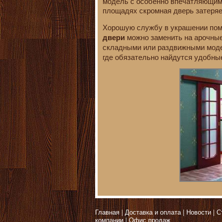
модель с особенно впечатляющим,
площадях скромная дверь затеряе
Хорошую службу в украшении пом
можно заменить на арочны
двери
складными или раздвижными мод
где обязательно найдутся удобные
Главная
Доставка и оплата
Новости
С
компании
Офис продаж