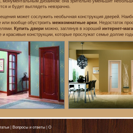
 монументальным дизайном: она зрительно уменьшит небольшо
тся и будет выглядеть невзрачно.
ещения может сослужить необычная конструкция дверей. Наи
е или вообще обустроить
. Недостаток пр
межкомнатные арки
елями.
можно, заглянув в хороший
Купить двери
интернет-маг
 и красивые конструкции, которые прослужат семье долгие год
татьи
Вопросы и ответы
О