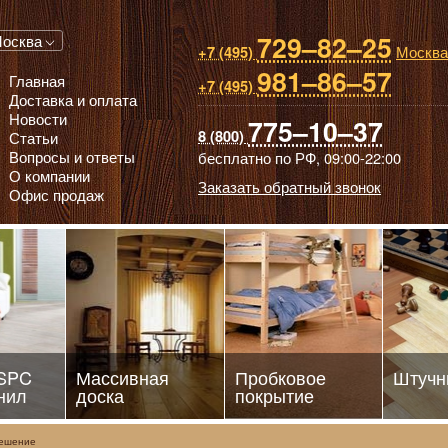
729–82–25
 паркет, Массивная доска, Ламинированный паркет
осква
Москва
+7 (495)
981–86–57
Главная
+7 (495)
Доставка и оплата
Новости
775–10–37
8 (800)
Статьи
Вопросы и ответы
бесплатно по РФ,
09:00-22:00
О компании
Заказать обратный звонок
Офис продаж
 SPC
Массивная
Пробковое
Штучн
нил
доска
покрытие
решение