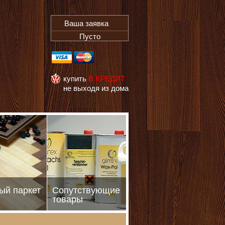
Ваша заявка
Пусто
купить
В КРЕДИТ
не выходя из дома
ый паркет
Сопутствующие
товары