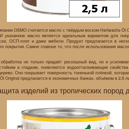
пании OSMO считается масло с твёрдым воском Hartwachs-Öl Ori
И указанное масло является идеальным вариантом для покр
ски, ОСП-плит и даже мебели. Продукт предлагается в неско
го покрытия. Самое главное то, что после использования масла
 обработка не только придаёт роскошный вид, но и усиливае
стойким и гладким, появляются водоотталкивающие свойства
ерево. Оно покрывает поверхность тоненькой плёнкой, котора
Öl Original предлагается в экономичных банках, объёмом в 2,5 л
защита изделий из тропических пород