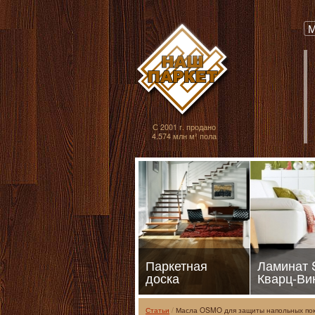
Паркет, Штучный
М
С 2001 г. продано
4.574 млн м² пола
Паркетная
Ламинат
доска
Кварц-Ви
Статьи
Масла OSMO для защиты напольных пок