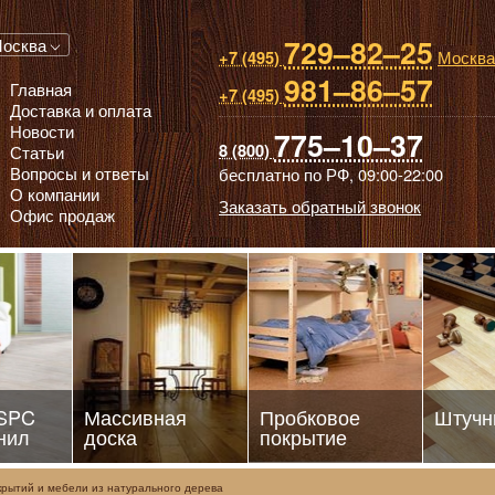
729–82–25
 паркет, Массивная доска, Ламинированный паркет
осква
Москва
+7 (495)
981–86–57
Главная
+7 (495)
Доставка и оплата
Новости
775–10–37
8 (800)
Статьи
Вопросы и ответы
бесплатно по РФ,
09:00-22:00
О компании
Заказать обратный звонок
Офис продаж
 SPC
Массивная
Пробковое
Штучн
нил
доска
покрытие
рытий и мебели из натурального дерева