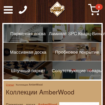
Паркет, Штучный парке
0
Паркетная доска
Ламинат SPC Кварц-Вини
Массивная доска
Пробковое покрытие
Штучный паркет
Сопутствующие товары
Статьи
Коллекции AmberWood
Коллекции AmberWood
Паркетная доска
AmberWood