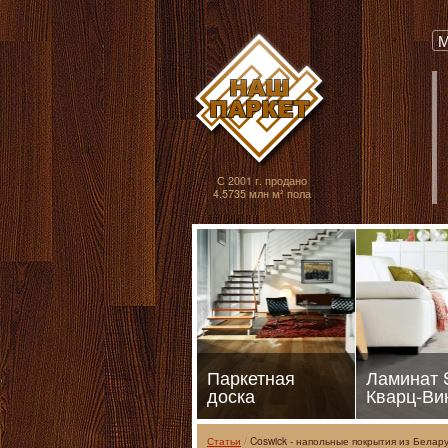
Паркет, Штучный
М
С 2001 г. продано
4.5735 млн м² пола
Паркетная
Ламинат
доска
Кварц-Ви
Статьи
Coswick - напольные покрытия из Белар