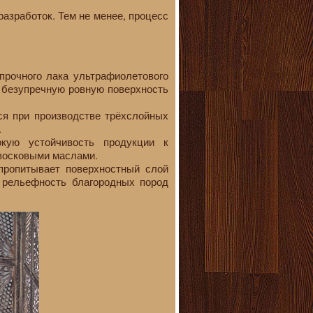
азработок. Тем не менее, процесс
прочного лака ультрафиолетового
 безупречную ровную поверхность
ся при производстве трёхслойных
.
окую устойчивость продукции к
 восковыми маслами.
 пропитывает поверхностный слой
т рельефность благородных пород