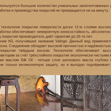
пользуется большое количество уникальных запатентованных р
ботки и производства покрытий не прекращается ни на минуту.
 технология покрытия поверхности доски 12-ю слоями высоко
аботки обеспечивает невероятную износостойкость, абсолютно
д покрытия производитель даёт гарантию до 25-ти лет.
ние 5G, получившее название Valinge. Данный вид применяет
оски. Соединение обладает высокой прочностью и надёжностью
покрытия твёрдым воском. Технология обеспечивает выс
акторам за счёт трёхслойного покрытия экологически чистыми
ия маслом Silk Oil - четыре слоя шелкового масла глубоко
не только великолепную защиту, но и выгодно подчёркивае