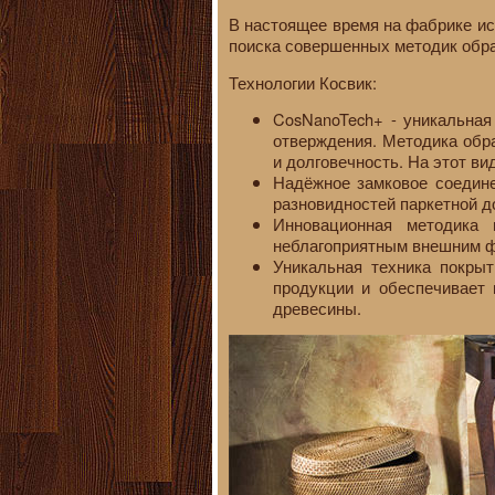
В настоящее время на фабрике ис
поиска совершенных методик обра
Технологии Косвик:
CosNanoTech+ - уникальная
отверждения. Методика обр
и долговечность. На этот ви
Надёжное замковое соедине
разновидностей паркетной д
Инновационная методика 
неблагоприятным внешним ф
Уникальная техника покрыт
продукции и обеспечивает 
древесины.