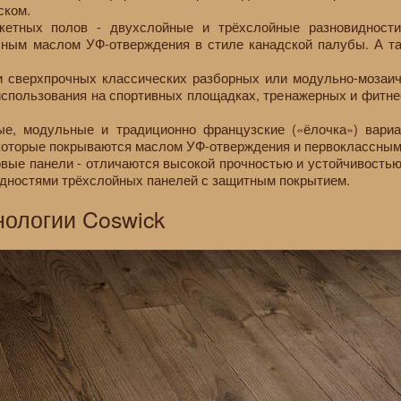
ском.
кетных полов - двухслойные и трёхслойные разновидности
ным маслом УФ-отверждения в стиле канадской палубы. А та
 сверхпрочных классических разборных или модульно-мозаи
использования на спортивных площадках, тренажерных и фитне
ые, модульные и традиционно французские («ёлочка») вариа
которые покрываются маслом УФ-отверждения и первоклассным
вые панели - отличаются высокой прочностью и устойчивостью
ностями трёхслойных панелей с защитным покрытием.
ологии Coswick