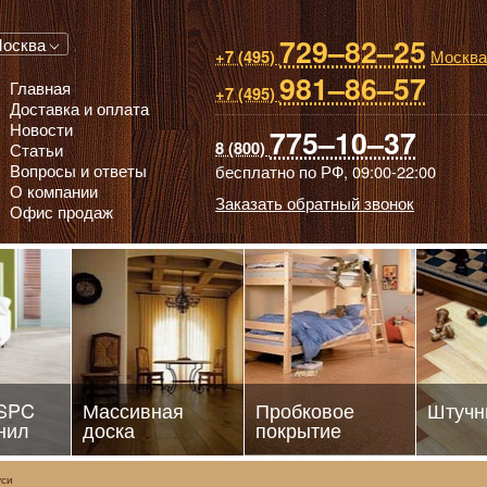
729–82–25
 паркет, Массивная доска, Ламинированный паркет
осква
Москва
+7 (495)
981–86–57
Главная
+7 (495)
Доставка и оплата
Новости
775–10–37
8 (800)
Статьи
Вопросы и ответы
бесплатно по РФ,
09:00-22:00
О компании
Заказать обратный звонок
Офис продаж
 SPC
Массивная
Пробковое
Штучн
нил
доска
покрытие
уси