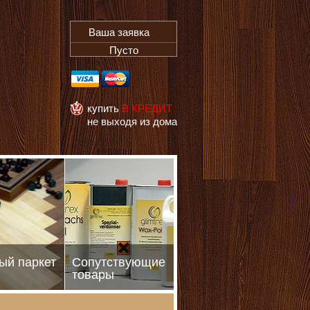
Ваша заявка
Пусто
купить
В КРЕДИТ
не выходя из дома
ый паркет
Сопутствующие
товары