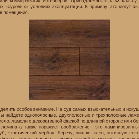
или коммерческих интерьеров. Принадлежность к 33 классу 
х «суровых» условиях эксплуатации. К примеру, это могут б
е помещения.
т уделить особое внимание. На суд самых взыскательных и иск
 вы найдете однополосные, двухполосные и трехполосные ламе
асло, ламели с декоративной фаской по длинной стороне или бе
 ламината также поражает воображение - это ламинированны
дуб, экзотический мербау, березу, вишню, клен, античную сос
фекты - искусственное старение, «палуба», мозаика, тониров