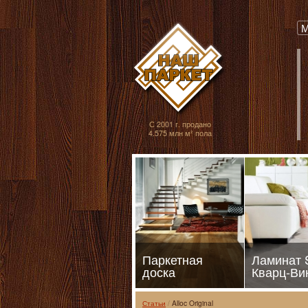
Паркет, Штучный
М
С 2001 г. продано
4.575 млн м² пола
Паркетная
Ламинат
доска
Кварц-Ви
Статьи
Alloc Original