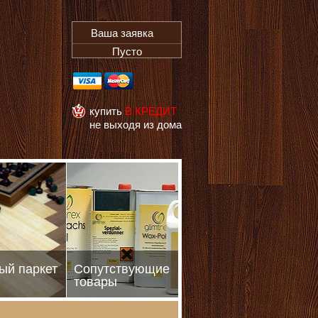
Ваша заявка
Пусто
купить
В КРЕДИТ
не выходя из дома
ый паркет
Сопутствующие
товары