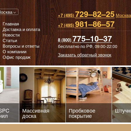
729–82–25
 паркет, Массивная доска, Ламинированный паркет
осква
Москва
+7 (495)
981–86–57
Главная
+7 (495)
Доставка и оплата
Новости
775–10–37
8 (800)
Статьи
Вопросы и ответы
бесплатно по РФ,
09:00-22:00
О компании
Заказать обратный звонок
Офис продаж
 SPC
Массивная
Пробковое
Штучн
нил
доска
покрытие