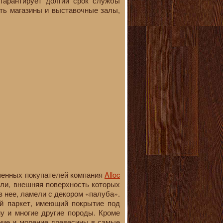
гарантирует долгий срок службы
ыть магазины и выставочные залы,
ушенных покупателей компания
Alloc
ли, внешняя поверхность которых
з нее, ламели с декором «палуба».
й паркет, имеющий покрытие под
ну и многие другие породы. Кроме
ание и морение древесины в самые