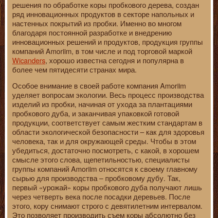
решения по обработке коры пробкового дерева, создан
ряд инновационных продуктов в секторе напольных и
настенных покрытий из пробки. Именно во многом
благодаря постоянной разработке и внедрению
инновационных решений и продуктов, продукция группы
компаний Amoriim, в том числе и под торговой маркой
Wicanders
, хорошо известна сегодня и популярна в
более чем пятидесяти странах мира.
Особое внимание в своей работе компания Amoriim
уделяет вопросам экологии. Весь процесс производства
изделий из пробки, начиная от ухода за плантациями
пробкового дуба, и заканчивая упаковкой готовой
продукции, соответствует самым жестким стандартам в
области экологической безопасности – как для здоровья
человека, так и для окружающей среды. Чтобы в этом
убедиться, достаточно посмотреть, с какой, в хорошем
смысле этого слова, щепетильностью, специалисты
группы компаний Amoriim относятся к своему главному
сырью для производства – пробковому дубу. Так,
первый «урожай» коры пробкового дуба получают лишь
через четверть века после посадки деревьев. После
этого, кору снимают строго с девятилетним интервалом.
Это позволяет производить съем коры абсолютно без